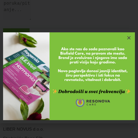
FLASTERI SA FREKVENCIJAMA
Flasteri sa frekvencijama podstiču energetsku, emocionalnu
i hormonsku ravnotežu organizma, osećaj unutrašnjeg mira,
proces samoisceljenja i regeneracije tela na prirodan način,
bez neželjenih efekata.
KONTAKT
LIBER NOVUS d.o.o.