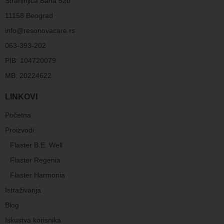
Strahinjića Bana 52b
11158 Beograd
info@resonovacare.rs
063-393-202
PIB: 104720079
MB: 20224622
LINKOVI
Početna
Proizvodi
Flaster B.E. Well
Flaster Regenia
Flaster Harmonia
Istraživanja
Blog
Iskustva korisnika