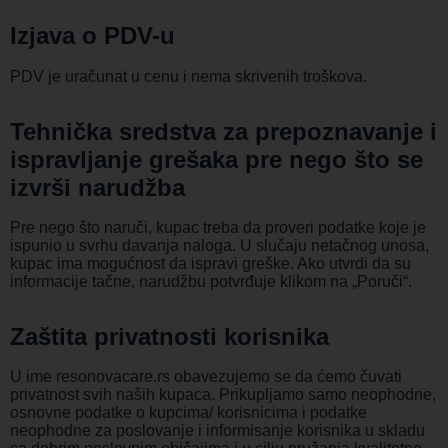
Izjava o PDV-u
PDV je uračunat u cenu i nema skrivenih troškova.
Tehnička sredstva za prepoznavanje i
ispravljanje grešaka pre nego što se
izvrši narudžba
Pre nego što naruči, kupac treba da proveri podatke koje je
ispunio u svrhu davanja naloga. U slučaju netačnog unosa,
kupac ima mogućnost da ispravi greške. Ako utvrdi da su
informacije tačne, narudžbu potvrđuje klikom na „Poruči“.
Zaštita privatnosti korisnika
U ime resonovacare.rs obavezujemo se da ćemo čuvati
privatnost svih naših kupaca. Prikupljamo samo neophodne,
osnovne podatke o kupcima/ korisnicima i podatke
neophodne za poslovanje i informisanje korisnika u skladu