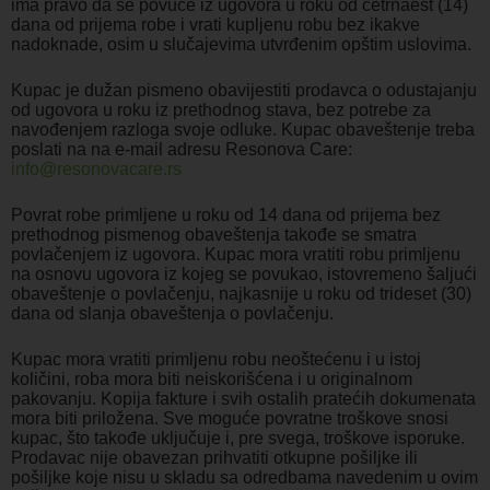
ima pravo da se povuče iz ugovora u roku od četrnaest (14)
dana od prijema robe i vrati kupljenu robu bez ikakve
nadoknade, osim u slučajevima utvrđenim opštim uslovima.
Kupac je dužan pismeno obavijestiti prodavca o odustajanju
od ugovora u roku iz prethodnog stava, bez potrebe za
navođenjem razloga svoje odluke. Kupac obaveštenje treba
poslati na na e-mail adresu Resonova Care:
info@resonovacare.rs
Povrat robe primljene u roku od 14 dana od prijema bez
prethodnog pismenog obaveštenja takođe se smatra
povlačenjem iz ugovora. Kupac mora vratiti robu primljenu
na osnovu ugovora iz kojeg se povukao, istovremeno šaljući
obaveštenje o povlačenju, najkasnije u roku od trideset (30)
dana od slanja obaveštenja o povlačenju.
Kupac mora vratiti primljenu robu neoštećenu i u istoj
količini, roba mora biti neiskorišćena i u originalnom
pakovanju. Kopija fakture i svih ostalih pratećih dokumenata
mora biti priložena. Sve moguće povratne troškove snosi
kupac, što takođe uključuje i, pre svega, troškove isporuke.
Prodavac nije obavezan prihvatiti otkupne pošiljke ili
pošiljke koje nisu u skladu sa odredbama navedenim u ovim