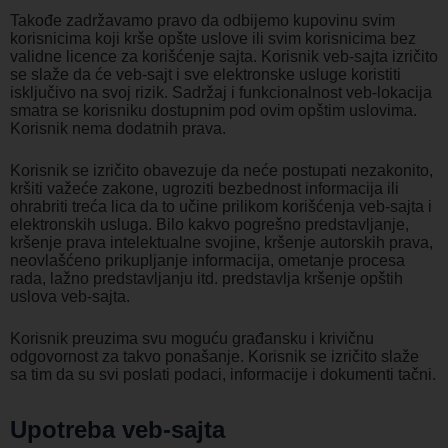
Takođe zadržavamo pravo da odbijemo kupovinu svim
korisnicima koji krše opšte uslove ili svim korisnicima bez
validne licence za korišćenje sajta. Korisnik veb-sajta izričito
se slaže da će veb-sajt i sve elektronske usluge koristiti
isključivo na svoj rizik. Sadržaj i funkcionalnost veb-lokacija
smatra se korisniku dostupnim pod ovim opštim uslovima.
Korisnik nema dodatnih prava.
Korisnik se izričito obavezuje da neće postupati nezakonito,
kršiti važeće zakone, ugroziti bezbednost informacija ili
ohrabriti treća lica da to učine prilikom korišćenja veb-sajta i
elektronskih usluga. Bilo kakvo pogrešno predstavljanje,
kršenje prava intelektualne svojine, kršenje autorskih prava,
neovlašćeno prikupljanje informacija, ometanje procesa
rada, lažno predstavljanju itd. predstavlja kršenje opštih
uslova veb-sajta.
Korisnik preuzima svu moguću građansku i krivičnu
odgovornost za takvo ponašanje. Korisnik se izričito slaže
sa tim da su svi poslati podaci, informacije i dokumenti tačni.
Upotreba veb-sajta