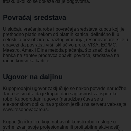
trošku ukoliko se dokaže da je odgovorna.
Povraćaj sredstava
U slučaju vraćanja robe i povraćaja sredstava kupcu koji je
prethodno platio nekom od platnih kartica, delimično ili u
celosti, a bez obzira na razlog vraćanja, resonovacare.rs je u
obavezi da povraćaj vrši isključivo preko VISA, EC/MC,
Maestro, Amex i Dina metoda plaćanja, što znači da će
banka na zahtev prodavca obaviti povraćaj sredstava na
račun korisnika kartice.
Ugovor na daljinu
Kupoprodajni ugovor zaključuje se nakon potvrde narudžbe.
Tada se smatra da je kupac dao saglasnost za isporuku
robe. Kupoprodajni ugovor (narudžba) čuva se u
elektronskom obliku na srpskom jeziku na serveru veb-sajta
www.resonovacare.rs.
Kupac (fizičko lice koje nabavi ili koristi robu i usluge u
svrhe izvan svoje profesionalne ili profitabilne aktivnosti)