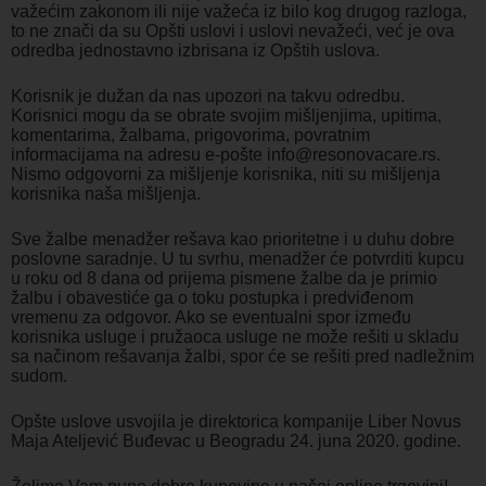
važećim zakonom ili nije važeća iz bilo kog drugog razloga,
to ne znači da su Opšti uslovi i uslovi nevažeći, već je ova
odredba jednostavno izbrisana iz Opštih uslova.
Korisnik je dužan da nas upozori na takvu odredbu.
Korisnici mogu da se obrate svojim mišljenjima, upitima,
komentarima, žalbama, prigovorima, povratnim
informacijama na adresu e-pošte info@resonovacare.rs.
Nismo odgovorni za mišljenje korisnika, niti su mišljenja
korisnika naša mišljenja.
Sve žalbe menadžer rešava kao prioritetne i u duhu dobre
poslovne saradnje. U tu svrhu, menadžer će potvrditi kupcu
u roku od 8 dana od prijema pismene žalbe da je primio
žalbu i obavestiće ga o toku postupka i predviđenom
vremenu za odgovor. Ako se eventualni spor između
korisnika usluge i pružaoca usluge ne može rešiti u skladu
sa načinom rešavanja žalbi, spor će se rešiti pred nadležnim
sudom.
Opšte uslove usvojila je direktorica kompanije Liber Novus
Maja Ateljević Buđevac u Beogradu 24. juna 2020. godine.