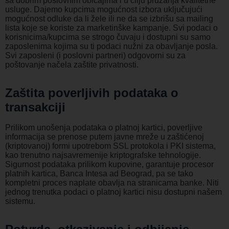
sa dobrim poslovnim običajima i u cilju pružanja kvalitetne
usluge. Dajemo kupcima mogućnost izbora uključujući
mogućnost odluke da li žele ili ne da se izbrišu sa mailing
lista koje se koriste za marketinške kampanje. Svi podaci o
korisnicima/kupcima se strogo čuvaju i dostupni su samo
zaposlenima kojima su ti podaci nužni za obavljanje posla.
Svi zaposleni (i poslovni partneri) odgovorni su za
poštovanje načela zaštite privatnosti.
Zaštita poverljivih podataka o
transakciji
Prilikom unošenja podataka o platnoj kartici, poverljive
informacija se prenose putem javne mreže u zaštićenoj
(kriptovanoj) formi upotrebom SSL protokola i PKI sistema,
kao trenutno najsavremenije kriptografske tehnologije.
Sigurnost podataka prilikom kupovine, garantuje procesor
platnih kartica, Banca Intesa ad Beograd, pa se tako
kompletni proces naplate obavlja na stranicama banke. Niti
jednog trenutka podaci o platnoj kartici nisu dostupni našem
sistemu.