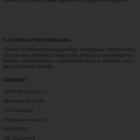
Želimo Vam puno dobre kupovine u našoj online trgovini!
FLASTERI SA FREKVENCIJAMA
Flasteri sa frekvencijama podstiču energetsku, emocionalnu
i hormonsku ravnotežu organizma, osećaj unutrašnjeg mira,
proces samoisceljenja i regeneracije tela na prirodan način,
bez neželjenih efekata.
KONTAKT
LIBER NOVUS d.o.o.
Strahinjića Bana 52b
11158 Beograd
info@resonovacare.rs
063-393-202
PIB: 104720079