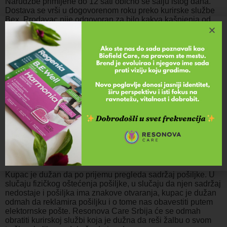
Narudžbe primljene do 12 sati obično se šalju istog dana.
Dostava se vrši u dogovorenom roku preko kurirske službe
Bex. Prodavac nije odgovoran za bilo kakva kašnjenja od
strane isporučioca.
Korisnik je upoznat sa svim informacijama koja se tiču prava
na odustajenje, naročito sa uslovima i načinu ostvarivanja
samog prava. Upoznat je sa svim potrebnim podacima u
vezi sa adresom na koju se korisnik može obratiti u slučaju
pritužbe i informacijama koje se tiču garancija, reklamacija i
drugih usluga.
Troškovi dostave na teritoriji Srbije su ujednačeni i iznose
300 rsd za sve narudžbine do 5.000 rsd. Za narudžbine
preko 5.000 rsd troškovi dostave su besplatni bez obzira da
li proizvode plaćate karticom, uplatnicom ili gotovinom
prilikom isporuke.
Kupac je dužan da po prijemu pregleda sadržaj pošiljke. U
slučaju fizičkog oštećenja pošiljke, u slučaju da njen sadržaj
nedostaje i pošiljka ima znakove otvaranja, kupac je dužan
odmah da reklamira pošiljku i o tome nas obavestiti putem
elektornske pošte. Resonova Care Srbija će se odmah
obratiti kurirskoj službi koja je dužna da reši žalbu o svom