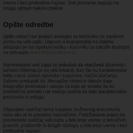
vreme i bez prethodne najave. Sve promene stupaju na
snagu odmah nakon izmene.
Opšte odredbe
Opšti uslovi i svi podaci dostupni su korisniku na srpskom
jeziku na veb-sajtu. Ugovori o kupoprodaji na daljinu
sklapaju se na srpskom jeziku i korisniku su takođe dostupni
na veb-sajtu
www.resonovacare.rs
Administrator veb-sajta će pokušati da obezbedi ažurnost i
tačnost informacija na veb-lokaciji, kao što su karakteristike
robe, cena, uslovi isporuke i kupovine, načini plaćanja,
žalbeni postupak itd. Menadžer stranice takođe daje
fotografije proizvoda i usluga za koje se smatra da su
simbolične prirode i ne moraju nužno da daju karakteristike
proizvoda ili usluga.
Objavljeni sadržaj nema karakter službenog dokumenta,
osim ako je to posebno naznačeno. Pridržavamo pravo da
promenimo sadržaj veb-sajta u bilo koje vreme iz tehničkih,
pravnih, poslovnih ili drugih razloga, u bilo koje vreme i bez
prethodne najave.