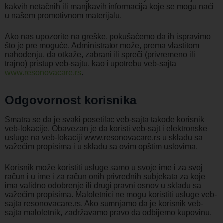
kakvih netačnih ili manjkavih informacija koje se mogu naći
u našem promotivnom materijalu.
Ako nas upozorite na greške, pokušaćemo da ih ispravimo
što je pre moguće. Administrator može, prema vlastitom
nahođenju, da otkaže, zabrani ili spreči (privremeno ili
trajno) pristup veb-sajtu, kao i upotrebu veb-sajta
www.resonovacare.rs
.
Odgovornost korisnika
Smatra se da je svaki posetilac veb-sajta takođe korisnik
veb-lokacije. Obavezan je da koristi veb-sajt i elektronske
usluge na veb-lokaciji www.resonovacare.rs u skladu sa
važećim propisima i u skladu sa ovim opštim uslovima.
Korisnik može koristiti usluge samo u svoje ime i za svoj
račun i u ime i za račun onih privrednih subjekata za koje
ima validno odobrenje ili drugi pravni osnov u skladu sa
važećim propisima. Maloletnici ne mogu koristiti usluge veb-
sajta resonovacare.rs. Ako sumnjamo da je korisnik veb-
sajta maloletnik, zadržavamo pravo da odbijemo kupovinu.