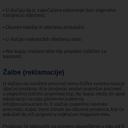
• U slučaju da je zapečaćeno pakovanje (npr. originalna
nalepnica) oštećeno;
• Otvoren sadržaj ili oštećena ambalaža;
• U slučaju mehaničkih oštećenja robe;
• Ako kupac vraćene robe nije propisno zaštićen za
transport.
Žalbe (reklamacije)
U slučaju da naručeni proizvod nema fizička svojstva koja je
obećao prodavac ili je prodavac poslao pogrešan proizvod,
u pogrešnoj količini, pogrešnoj boji, itd. kupac može da uputi
reklamaciju na robu pismenim putem na
info@resonovacare.rs. U slučaju pogrešne isporuke
proizvoda, kupac mora odmah da obavesti prodavca, koji će
pokušati da reši prigovor u najkraćem mogućem roku.
Prodavac će odgovoriti na pismeno obaveštenje u roku od 8