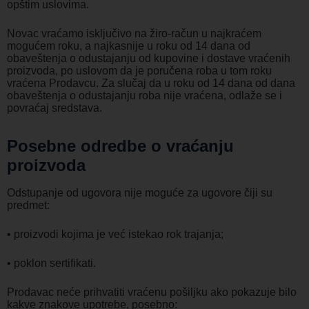
opštim uslovima.
Novac vraćamo isključivo na žiro-račun u najkraćem
mogućem roku, a najkasnije u roku od 14 dana od
obaveštenja o odustajanju od kupovine i dostave vraćenih
proizvoda, po uslovom da je poručena roba u tom roku
vraćena Prodavcu. Za slučaj da u roku od 14 dana od dana
obaveštenja o odustajanju roba nije vraćena, odlaže se i
povraćaj sredstava.
Posebne odredbe o vraćanju
proizvoda
Odstupanje od ugovora nije moguće za ugovore čiji su
predmet:
• proizvodi kojima je već istekao rok trajanja;
• poklon sertifikati.
Prodavac neće prihvatiti vraćenu pošiljku ako pokazuje bilo
kakve znakove upotrebe, posebno: