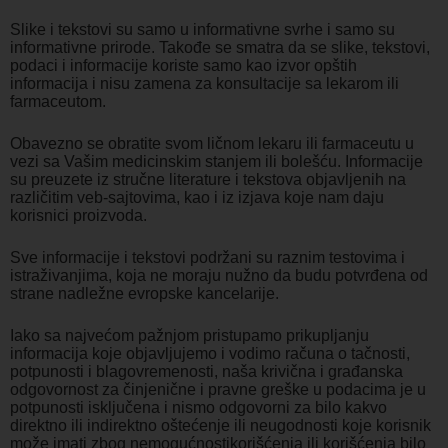
Slike i tekstovi su samo u informativne svrhe i samo su
informativne prirode. Takođe se smatra da se slike, tekstovi,
podaci i informacije koriste samo kao izvor opštih
informacija i nisu zamena za konsultacije sa lekarom ili
farmaceutom.
Obavezno se obratite svom ličnom lekaru ili farmaceutu u
vezi sa Vašim medicinskim stanjem ili bolešću. Informacije
su preuzete iz stručne literature i tekstova objavljenih na
različitim veb-sajtovima, kao i iz izjava koje nam daju
korisnici proizvoda.
Sve informacije i tekstovi podržani su raznim testovima i
istraživanjima, koja ne moraju nužno da budu potvrđena od
strane nadležne evropske kancelarije.
Iako sa najvećom pažnjom pristupamo prikupljanju
informacija koje objavljujemo i vodimo računa o tačnosti,
potpunosti i blagovremenosti, naša krivična i građanska
odgovornost za činjenične i pravne greške u podacima je u
potpunosti isključena i nismo odgovorni za bilo kakvo
direktno ili indirektno oštećenje ili neugodnosti koje korisnik
može imati zbog nemogućnostikorišćenja ili korišćenja bilo