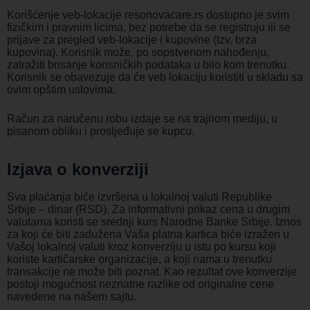
Korišćenje veb-lokacije resonovacare.rs dostupno je svim
fizičkim i pravnim licima, bez potrebe da se registruju ili se
prijave za pregled veb-lokacije i kupovine (tzv. brza
kupovina). Korisnik može, po sopstvenom nahođenju,
zatražiti brisanje korisničkih podataka u bilo kom trenutku.
Korisnik se obavezuje da će veb lokaciju koristiti u skladu sa
ovim opštim uslovima.
Račun za naručenu robu izdaje se na trajnom mediju, u
pisanom obliku i prosljeđuje se kupcu.
Izjava o konverziji
Sva plaćanja biće izvršena u lokalnoj valuti Republike
Srbije – dinar (RSD). Za informativni prikaz cena u drugim
valutama koristi se srednji kurs Narodne Banke Srbije. Iznos
za koji će biti zadužena Vaša platna kartica biće izražen u
Vašoj lokalnoj valuti kroz konverziju u istu po kursu koji
koriste kartičarske organizacije, a koji nama u trenutku
transakcije ne može biti poznat. Kao rezultat ove konverzije
postoji mogućnost neznatne razlike od originalne cene
navedene na našem sajtu.