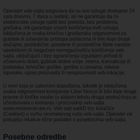
Operator veb-sajta osigurava da su sve usluge dostupne 24
sata dnevno, 7 dana u nedelji, ali ne garantuje da će
elektronske usluge raditi bez prekida, bez problema,
grešaka, niti garantuje uspeh korišćenja ovih usluga.
Isključena je svaka krivična i građanska odgovornost za
gubitak ili umanjenje pristupa podacima ili bilo koje druge
slučajne, posledične, posebne ili posledične štete nastale
upotrebom ili mogućom nemogućnošću korišćenja veb-
sajta, uključujući i bez ograničenja izgubljeni prihod ili
očekivanu dobit, gubitak dobre volje. imena, transakcije ili
podataka, tehničke greške, greške u cenama, rokove
isporuke, opise proizvoda ili neispravnosti veb-lokacije.
U meri koja je zakonom dopuštena, takođe je isključena
svaka odgovornost kompanije Liber Novus ili bilo koje druge
pravne ili fizičke osobe (u daljem tekstu druga osoba) koja je
učestvovala u kreiranju i proizvodnji veb-sajta
www.resonovacare.rs. Veb-sajt sadrži tzv. kolačiće
(Cookies) u svrhu nesmetanog rada veb-sajta. Operater ne
prikuplja nikakve lične podatke o posetiocima veb-sajta.
Posebne odredbe