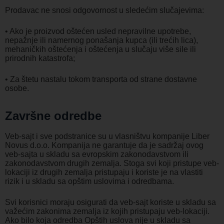
Prodavac ne snosi odgovornost u sledećim slučajevima:
• Ako je proizvod oštećen usled nepravilne upotrebe,
nepažnje ili namernog ponašanja kupca (ili trećih lica),
mehaničkih oštećenja i oštećenja u slučaju više sile ili
prirodnih katastrofa;
• Za štetu nastalu tokom transporta od strane dostavne
osobe.
Završne odredbe
Veb-sajt i sve podstranice su u vlasništvu kompanije Liber
Novus d.o.o. Kompanija ne garantuje da je sadržaj ovog
veb-sajta u skladu sa evropskim zakonodavstvom ili
zakonodavstvom drugih zemalja. Stoga svi koji pristupe veb-
lokaciji iz drugih zemalja pristupaju i koriste je na vlastiti
rizik i u skladu sa opštim uslovima i odredbama.
Svi korisnici moraju osigurati da veb-sajt koriste u skladu sa
važećim zakonima zemalja iz kojih pristupaju veb-lokaciji.
Ako bilo koja odredba Opštih uslova nije u skladu sa