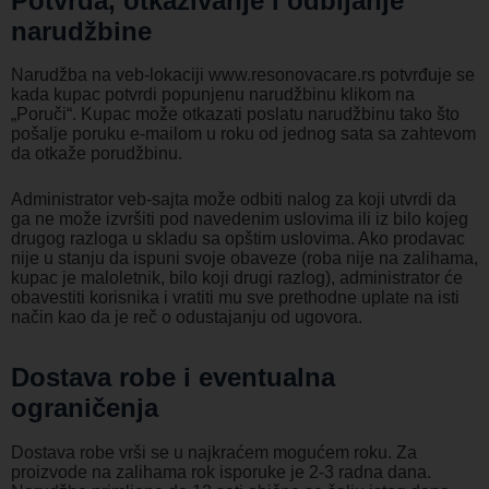
Potvrda, otkazivanje i odbijanje
narudžbine
Narudžba na veb-lokaciji www.resonovacare.rs potvrđuje se
kada kupac potvrdi popunjenu narudžbinu klikom na
„Poruči“. Kupac može otkazati poslatu narudžbinu tako što
pošalje poruku e-mailom u roku od jednog sata sa zahtevom
da otkaže porudžbinu.
Administrator veb-sajta može odbiti nalog za koji utvrdi da
ga ne može izvršiti pod navedenim uslovima ili iz bilo kojeg
drugog razloga u skladu sa opštim uslovima. Ako prodavac
nije u stanju da ispuni svoje obaveze (roba nije na zalihama,
kupac je maloletnik, bilo koji drugi razlog), administrator će
obavestiti korisnika i vratiti mu sve prethodne uplate na isti
način kao da je reč o odustajanju od ugovora.
Dostava robe i eventualna
ograničenja
Dostava robe vrši se u najkraćem mogućem roku. Za
proizvode na zalihama rok isporuke je 2-3 radna dana.