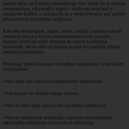
radnih dana od prijema obaveštenja. Ako utvrdi da je tvrdnja
neopravdana, obavestiće kupca i vratiti mu proizvod o
njegovom trošku, u slučaju da je u međuvremenu već primio
proizvod koji je predmet prigovora.
Kao deo reklamacije, kupac može zatražiti zamenu robe ili
povraćaj novca u iznosu kupoprodajne cene (u ovom
slučaju iznos se može umanjiti za vreme korišćenja
proizvoda, ali ne više od iznosa za koji se smanjila tržišna
vrednost proizvoda).
Prodavac zadržava pravo da odbije reklamaciju u sledećim
slučajevima:
• Ako roba nije vraćena u originalnom pakovanju;
• Ako kupac ne dostavi kopiju računa;
• Ako se roba šalje pouzećem na adresu prodavca;
• Ako su nepravilna ambalaža i otprema prouzrokovali
mehanička oštećenja proizvoda ili oštećenja.