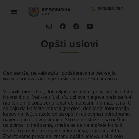
063/393-202
Opšti uslovi
Ceo sadržaj na veb-sajtu i podstranicama veb-sajta
www.resonovacare.rs je zaštićen autorskim pravima.
Vlasnik, menadžer, dobavljač i prodavac je pravno lice Liber
Novus d.o.o. Veb-sajt (uključujući sve njegove podstranice)
namenjen je sopstvenoj upotrebi i opštim informacijama. U
slučaju da koristite vebsajt (pregled, dobijanje informacija,
kupovina itd.), slažete se sa opštim uslovima i odredbama
navedenim na ovoj stranici. Ako se ne slažete sa opštim
uslovima i odredbama, smatra se da ne možete koristiti
vebsajt (pregled, dobijanje informacija, kupovina itd.).
Zadržavamo pravo na izmenu opštih uslova u bilo koje