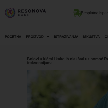
Besplatna ispo
POČETNA
PROIZVODI
ISTRAŽIVANJA
ISKUSTVA
G
Bolovi u kičmi i kako ih olakšati uz pomoć R
frekvencijama