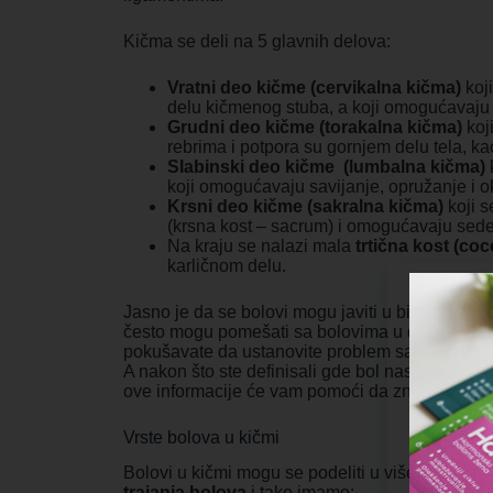
Kičma se deli na 5 glavnih delova:
Vratni deo kičme (cervikalna kičma)
koj
delu kičmenog stuba, a koji omogućavaju p
Grudni deo kičme (torakalna kičma)
koji
rebrima i potpora su gornjem delu tela, k
Slabinski deo kičme (lumbalna kičma)
k
koji omogućavaju savijanje, opružanje i o
Krsni deo kičme (sakralna kičma)
koji s
(krsna kost – sacrum) i omogućavaju seden
Na kraju se nalazi mala
trtična kost (co
karličnom delu.
Jasno je da se bolovi mogu javiti u bilo kom del
često mogu pomešati sa bolovima u drugim org
pokušavate da ustanovite problem sa kojim se s
A nakon što ste definisali gde bol nastaje, potr
ove informacije će vam pomoći da znate kako da 
Vrste bolova u kičmi
Bolovi u kičmi mogu se podeliti u više kategorij
trajanja bolova
i tako imamo: