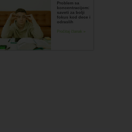
Problem sa
koncentracijom:
saveti za bolji
fokus kod dece i
odraslih
Pročitaj članak »