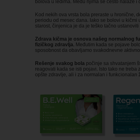
bolova u leđima. Među njima se često nalaze i de
Kod nekih ova vrsta bola preraste u hronične, d
periodu od mesec dana. Iako se bolovi u kičmi 
starost, činjenica je da je teško tačno ustanovit
Zdrava kičma je osnova našeg normalnog fu
fizičkog zdravlja.
Međutim kada se pojave bolovi
sposobnost da obavljamo svakodnevne aktivnost
Rešenje svakog bola
počinje sa shvatanjem šta
reagovati kada se isti pojavi. Isto tako ne treb
opšte zdravlje, ali i za normalan i funkcionalan ž