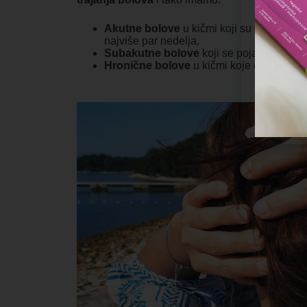
Akutne bolove
u kičmi koji su privremeni
najviše par nedelja,
Subakutne bolove
koji se pojavljuju izne
Hronične bolove
u kičmi koje osećate s