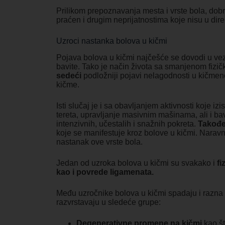
Prilikom prepoznavanja mesta i vrste bola, dobro 
praćen i drugim neprijatnostima koje nisu u dir
Uzroci nastanka bolova u kičmi
Pojava bolova u kičmi najčešće se dovodi u ve
bavite. Tako je način života sa smanjenom fizi
sedeći
podložniji pojavi nelagodnosti u kičmen
kičme.
Isti slučaj je i sa obavljanjem aktivnosti koje iz
tereta, upravljanje masivnim mašinama, ali i ba
intenzivnih, učestalih i snažnih pokreta.
Takođe 
koje se manifestuje kroz bolove u kičmi. Narav
nastanak ove vrste bola.
Jedan od uzroka bolova u kičmi su svakako i
fi
kao i povrede ligamenata.
Među uzročnike bolova u kičmi spadaju i razna
razvrstavaju u sledeće grupe:
Degenerativne promene na kičmi
kao št