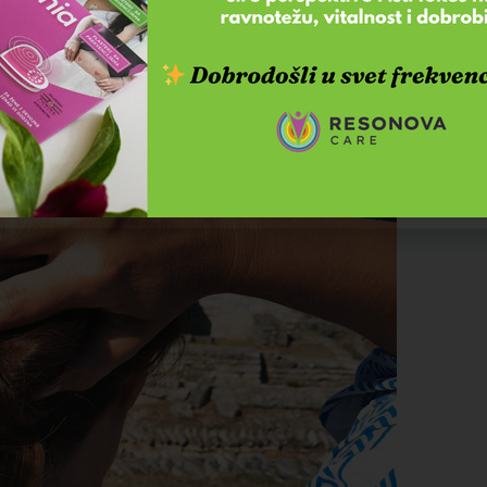
, iznenadni i traju u proseku od nekoliko dana do
nada i traju od 4 do 12 nedelja, i
vakodnevno u periodu dužem od 12 nedelja.