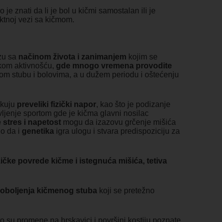
je znati da li je bol u kičmi samostalan ili je
ektnoj vezi sa kičmom.
zu sa
načinom života i zanimanjem
kojim se
čkom aktivnošću,
gde mnogo vremena provodite
om stubu i bolovima, a u dužem periodu i oštećenju
iskuju
preveliki fizički napor
, kao što je podizanje
vljenje sportom gde je kičma glavni nosilac
stres i napetost
mogu da izazovu grčenje mišića
no da i
genetika
igra ulogu i stvara predispoziciju za
zičke povrede kičme i istegnuća mišića, tetiva
oboljenja kičmenog stuba
koji se pretežno
o su promene na hrskavici i površini kostiju poznate