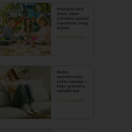
Prehlada kod
dece: kako
prirodno ojačati
otpornost svog
deteta
Pročitaj članak »
Bolne
menstruacije:
zašto nastaju i
kako prirodno
ublažiti bol
Pročitaj članak »