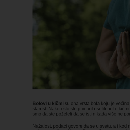
Bolovi u kičmi
su ona vrsta bola koju je većina 
starost. Nakon što ste prvi put osetili bol u kič
smo da ste poželeli da se isti nikada više ne po
Nažalost, podaci govore da se u svetu, a i kod na