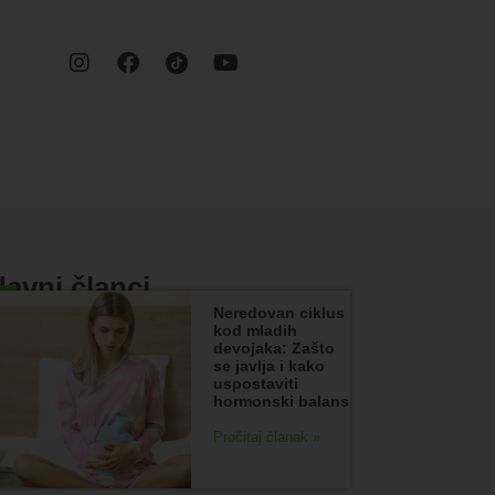
avni članci
Neredovan ciklus
kod mladih
devojaka: Zašto
se javlja i kako
uspostaviti
hormonski balans
Pročitaj članak »