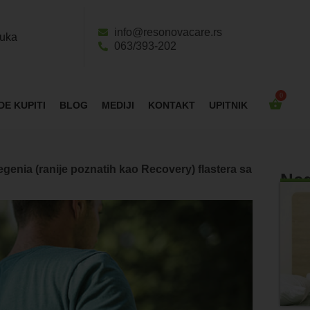
info@resonovacare.rs
ruka
063/393-202
DE KUPITI
BLOG
MEDIJI
KONTAKT
UPITNIK
egenia (ranije poznatih kao Recovery) flastera sa
Ned