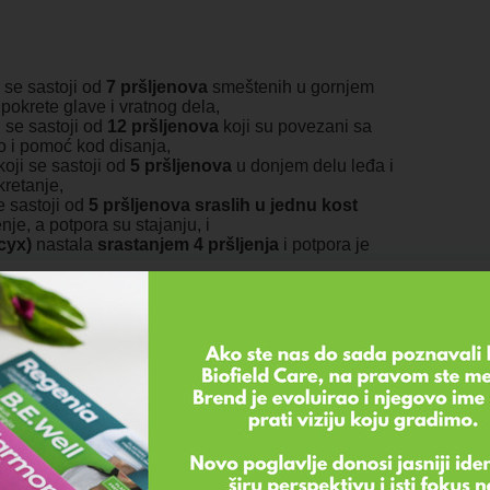
i se
sastoji od
7 pršljenova
smeštenih u gornjem
okrete glave i vratnog dela,
 se sastoji od
12 pršljenova
koji su povezani sa
ao i pomoć kod disanja,
oji se sastoji od
5 pršljenova
u donjem delu leđa i
kretanje,
e
sastoji od
5 pršljenova sraslih u jednu kost
je, a potpora su stajanju, i
ccyx)
nastala
srastanjem 4 pršljenja
i potpora je
u kičme. Ono što je značajno je da se bolovi u kičmi
anima koji se nalaze neposredno ispod nje. Kada
usrećete, prvo locirajte tačno mesto nastanka bola.
ebno je da prepoznate i vrstu bola koju osećate. Sve
reagujete na različite vrste bolova.
a, jedna od naučestalijih je upravo
prema vremenu