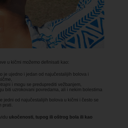
love u kičmi možemo definisati kao:
to je ujedno i jedan od najučestalijih bolova i
kičme,
kotrajni i mogu se preduprediti vežbanjem,
gu biti uzrokovani povredama, ali i nekim bolestima
e jedni od najučestalijih bolova u kičmi i često se
 prati.
 vidu
ukočenosti, tupog ili oštrog bola ili kao