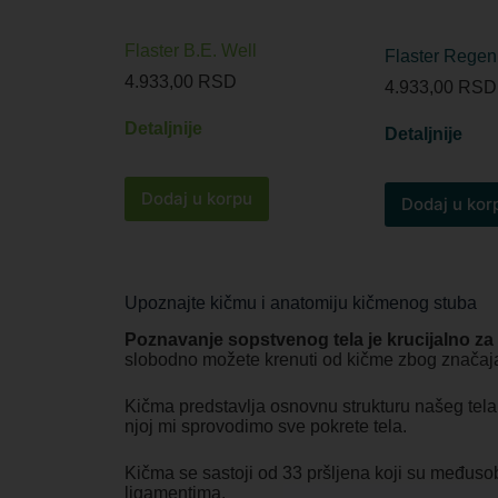
Flaster B.E. Well
Flaster Regen
4.933,00
RSD
4.933,00
RSD
Detaljnije
Detaljnije
Dodaj u korpu
Dodaj u kor
Upoznajte kičmu i anatomiju kičmenog stuba
Poznavanje sopstvenog tela je krucijalno za
slobodno možete krenuti od kičme zbog značaja
Kičma predstavlja osnovnu strukturu našeg tela k
njoj mi sprovodimo sve pokrete tela.
Kičma se sastoji od 33 pršljena koji su međuso
ligamentima.