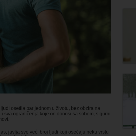
ljudi osetila bar jednom u životu, bez obzira na
mi, i sva ograničenja koje on donosi sa sobom, sigurni
novi.
s, javlja sve veći broj ljudi koji osećaju neku vrstu