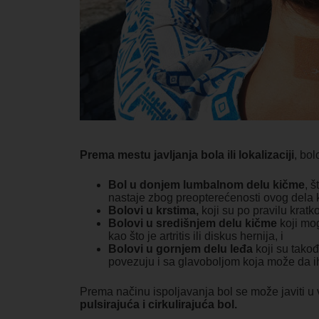
Prema mestu javljanja bola ili lokalizaciji
, bo
Bol u donjem lumbalnom delu kičme
, š
nastaje zbog preopterećenosti ovog dela 
Bolovi u krstima,
koji su po pravilu krat
Bolovi u središnjem delu kičme
koji mo
kao što je artritis ili diskus hernija, i
Bolovi u gornjem delu leđa
koji su takođ
povezuju i sa glavoboljom koja može da ih
Prema načinu ispoljavanja bol se može javiti u
pulsirajuća i cirkulirajuća bol.