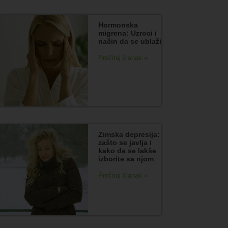
Hormonska
migrena: Uzroci i
način da se ublaži
Pročitaj članak »
Zimska depresija:
zašto se javlja i
kako da se lakše
izborite sa njom
Pročitaj članak »