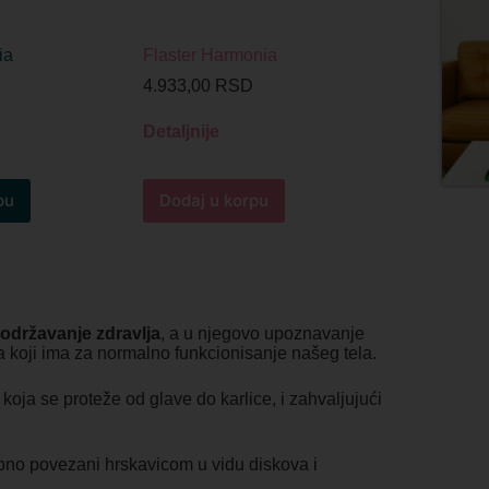
ia
Flaster Harmonia
4.933,00
RSD
Detaljnije
pu
Dodaj u korpu
 održavanje zdravlja
, a u njegovo upoznavanje
 koji ima za normalno funkcionisanje našeg tela.
oja se proteže od glave do karlice, i zahvaljujući
bno povezani hrskavicom u vidu diskova i