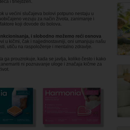
ca i tinejdžeri.
ok u većini slučajeva bolovi potpuno nestaju u
uobičajeno vezuju za način života, zanimanje i
i faktore koji dovode do bolova.
nkcionisanja, i slobodno možemo reći osnova
 u kičmi, čak i najjednostavniji, oni umanjuju našu
i, utiču na raspoloženje i mentalno zdravlje.
 ga prouzrokuje, kada se javlja, koliko često i kako
a zanemariti ni poznavanje uloge i značaja kičme za
ivot.