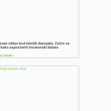
van ciklus kod mladih devojaka: Zašto se
 i kako uspostaviti hormonski balans
j članak »