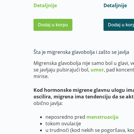
Detaljnije
Detaljnije
Dodaj u korpu
Dodaj u kor
Šta je migrenska glavobolja i zašto se javlja
Migrenska glavobolja nije samo bol u glavi, v
se javljaju pulsirajući bol,
umor
, pad koncent
mirise.
Kod hormonske migrene glavnu ulogu im
oscilira, migrena ima tendenciju da se akt
obično javlja:
neposredno pred
menstruaciju
tokom ovulacije
u trudnoći (kod nekih se pogoršava, ko