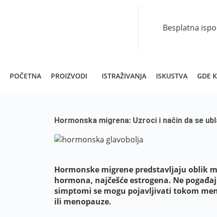
Besplatna isp
POČETNA
PROIZVODI
ISTRAŽIVANJA
ISKUSTVA
GDE K
Hormonska migrena: Uzroci i način da se ubl
Hormonske migrene predstavljaju oblik m
hormona, najčešće estrogena. Ne pogađaju 
simptomi se mogu pojavljivati tokom men
ili menopauze.