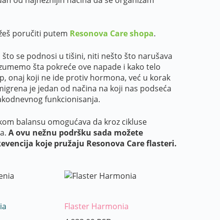
ožeš poručiti putem
Resonova Care shopa
.
 se podnosi u tišini, niti nešto što narušava
razumemo šta pokreće ove napade i kako telo
up, onaj koji ne ide protiv hormona, već u korak
migrena je jedan od načina na koji nas podseća
vakodnevnog funkcionisanja.
om balansu omogućava da kroz cikluse
la.
A ovu nežnu podršku sada možete
evencija koje pružaju Resonova Care flasteri.
ia
Flaster Harmonia