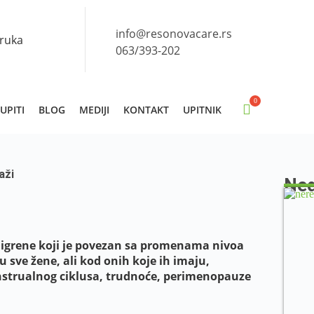
info@resonovacare.rs
oruka
063/393-202
UPITI
BLOG
MEDIJI
KONTAKT
UPITNIK
aži
Ned
igrene koji je povezan sa promenama nivoa
sve žene, ali kod onih koje ih imaju,
strualnog ciklusa, trudnoće, perimenopauze