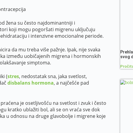
ontracepcija
kod žena su često najdominantniji i
ktori koji mogu pogoršati migrenu uključuju
dehidrataciju i intenzivne emocionalne periode.
icira da mu treba više pažnje. Ipak, nije svaka
Prehla
Razlika između uobičajenih migrena i hormonskih
svog 
 olakšavanje simptoma.
Pročita
ki (
stres
, nedostatak sna, jaka svetlost,
idač
disbalans hormona
, a najčešće pad
raćena je osetljivošću na svetlost i zvuk i često
u kratko ublažiti bol, ali se on vraća sve dok
lika u odnosu na druge glavobolje i migrene koje