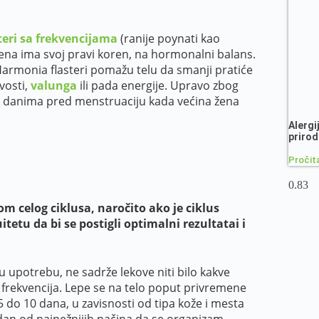
eri sa frekvencijama
(ranije poynati kao
a ima svoj pravi koren, na hormonalni balans.
 Harmonia flasteri pomažu telu da smanji pratiće
vosti,
valunga
ili pada energije. Upravo zbog
u danima pred menstruaciju kada većina žena
Alergi
priro
Pročita
om celog ciklusa, naročito ako je ciklus
etu da bi se postigli optimalni rezultatai i
 upotrebu, ne sadrže lekove niti bilo kakve
 frekvencija. Lepe se na telo poput privremene
5 do 10 dana, u zavisnosti od tipa kože i mesta
edan od najnežnijih načina da se organizam