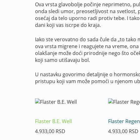
Ova vrsta glavobolje počinje neprimetno, puls
onda sledi umor, preosetljivost na svetlost,
osećaj da telo uporno radi protiv tebe. I tak
dani koji vas iscrpe do kraja.
Iako ste verovatno do sada čule da „to tako 
ova vrsta migrene i reagujete na vreme, ona m
olakšanje može doći prirodnije nego što oče
koji samo utišavaju bol.
U nastavku govorimo detaljnije o hormonsko
pristupu koji vam može pomoći u njenom ub
Flaster B.E. Well
Flaster Regen
4.933,00
RSD
4.933,00
RSD