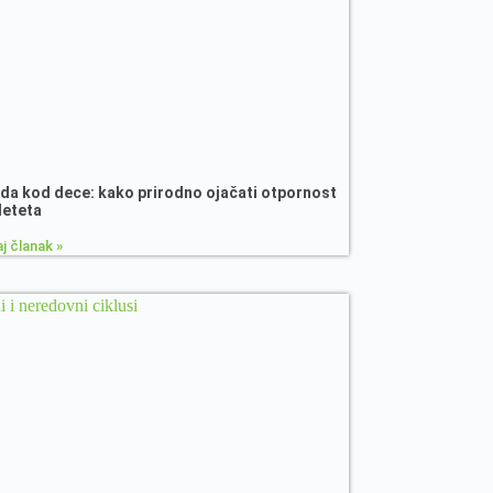
da kod dece: kako prirodno ojačati otpornost
deteta
j članak »