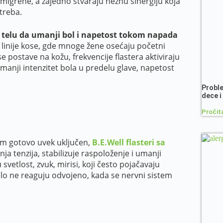
 migrene, a zajedno stvaraju nežnu sinergiju koja
treba.
elu da umanji bol i napetost tokom napada
 linije kose, gde mnoge žene osećaju početni
se postave na kožu, frekvencije flastera aktiviraju
anji intenzitet bola u predelu glave, napetost
Proble
dece i
Pročita
em gotovo uvek uključen,
B.E.Well flasteri sa
a tenzija, stabilizuje raspoloženje i umanji
svetlost, zvuk, mirisi, koji često pojačavaju
elo ne reaguju odvojeno, kada se nervni sistem