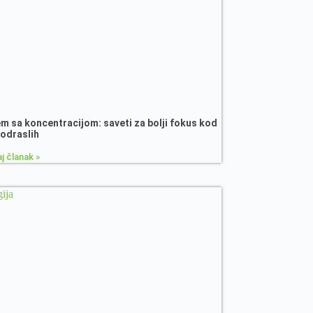
m sa koncentracijom: saveti za bolji fokus kod
 odraslih
j članak »