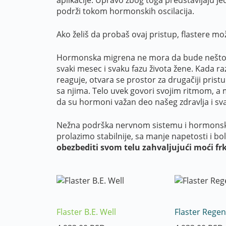
podrži tokom hormonskih oscilacija.
Ako želiš da probaš ovaj pristup, flastere m
Hormonska migrena ne mora da bude nešto što
svaki mesec i svaku fazu života žene. Kada 
reaguje, otvara se prostor za drugačiji prist
sa njima. Telo uvek govori svojim ritmom, a 
da su hormoni važan deo našeg zdravlja i s
Nežna podrška nervnom sistemu i hormonsk
prolazimo stabilnije, sa manje napetosti i bo
obezbediti svom telu zahvaljujući moći frk
Flaster B.E. Well
Flaster Regen