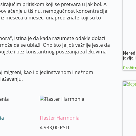
irajućim pritiskom koji se pretvara u jak bol. A
 povlačenje u tišinu, nemogućnost koncentracije i
o iz meseca u mesec, unapred znate koji su to
mora“, istina je da kada razumete odakle dolazi
ože da se ublaži. Ono što je još važnije jeste da
kujete i bez konstantnog posezanja za lekovima
Neredo
javlja
Pročita
j migreni, kao i o jedinstvenom i nežnom
lažavanju.
ia
Flaster Harmonia
4.933,00
RSD