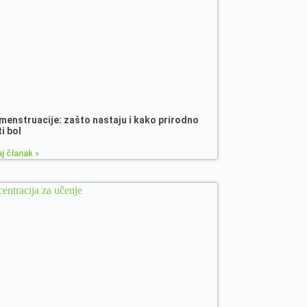
menstruacije: zašto nastaju i kako prirodno
ti bol
j članak »