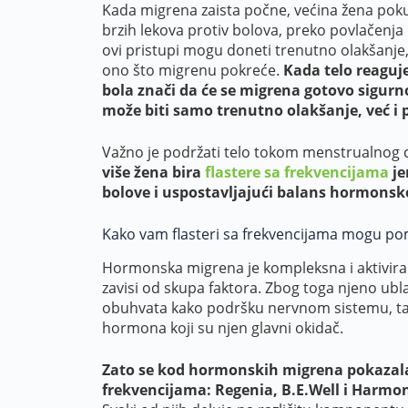
Kada migrena zaista počne, većina žena poku
brzih lekova protiv bolova, preko povlačenja 
ovi pristupi mogu doneti trenutno olakšanje, 
ono što migrenu pokreće.
Kada telo reagu
bola znači da će se migrena gotovo sigurno
može biti samo trenutno olakšanje, već i p
Važno je podržati telo tokom menstrualnog ci
više žena bira
flastere sa frekvencijama
je
bolove i uspostavljajući balans hormonsk
Kako vam flasteri sa frekvencijama mogu p
Hormonska migrena je kompleksna i aktivira
zavisi od skupa faktora. Zbog toga njeno ubl
obuhvata kako podršku nervnom sistemu, tako 
hormona koji su njen glavni okidač.
Zato se kod hormonskih migrena pokazala 
frekvencijama: Regenia, B.E.Well i Harmo