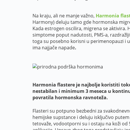
Na kraju, ali ne manje važno,
Harmonia flast
Harmony) deluju tamo gde hormonska migren
Kada estrogen oscilira, migrena se aktivira.
simptome poput nadutosti, PMS-a, razdražlji
toga su posebno korisni u perimenopauzi i 
ima najjače napade
.
Harmonia flastere je najbolje koristiti tok
nestabilan i minimum 3 meseca u kontinuit
povratila hormonska ravnoteža.
Flasteri su potpuno bezbedni za svakodnevnu
hemijske supstance i deluju isključivo putem
tetovaže, vodootporni su i ostaju na koži od 
aplikacije. Upravo zbog toga predstavljaju j