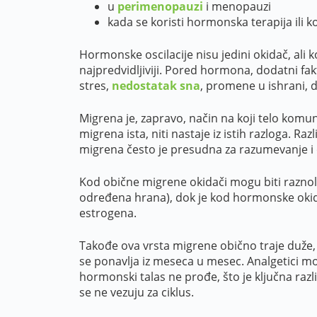
u
perimenopauzi
i menopauzi
kada se koristi hormonska terapija ili k
Hormonske oscilacije nisu jedini okidač, ali 
najpredvidljiviji. Pored hormona, dodatni fa
stres,
nedostatak sna
, promene u ishrani, 
Migrena je, zapravo, način na koji telo komun
migrena ista, niti nastaje iz istih razloga. 
migrena često je presudna za razumevanje i
Kod obične migrene okidači mogu biti raznoli
određena hrana), dok je kod hormonske ok
estrogena.
Takođe ova vrsta migrene obično traje duže, p
se ponavlja iz meseca u mesec. Analgetici mog
hormonski talas ne prođe, što je ključna raz
se ne vezuju za ciklus.