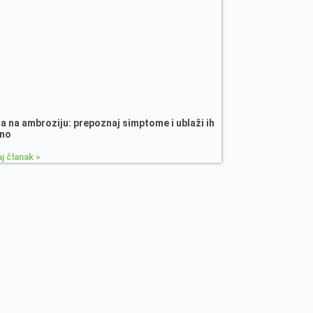
ja na ambroziju: prepoznaj simptome i ublaži ih
dno
j članak »