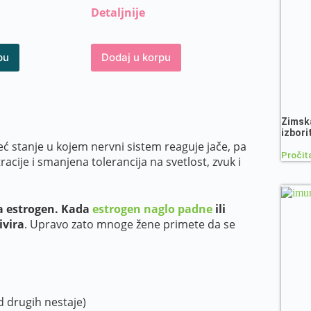
Detaljnije
pu
Dodaj u korpu
Zimska
izbori
eć stanje u kojem nervni sistem reaguje jače, pa
Pročita
racije i smanjena tolerancija na svetlost, zvuk i
a estrogen. Kada
estrogen naglo padne
ili
ivira
. Upravo zato mnoge žene primete da se
d drugih nestaje)