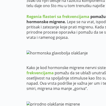
Svaki od njih deluje na različitu komponentu
telu daje ono što mu u tom trenutku najviše 
Regenia flasteri sa frekvencijama
pomažu t
hormonske migrene.
Lepe se na vrat, ispod
pritisak i zatezanje koje prati migrenu. Kada 
prirodne procese oporavka i pomažu da se sm
vrata i ramenog pojasa.
Kako je kod hormonske migrene nervni sist
frekvencijama
pomažu da se ublaži unutrašnj
osetljivost na spoljašnje stimuluse kao što su 
napad. Ova vrsta podrške je važna jer um i t
smiri, migrena ima manje „goriva“.