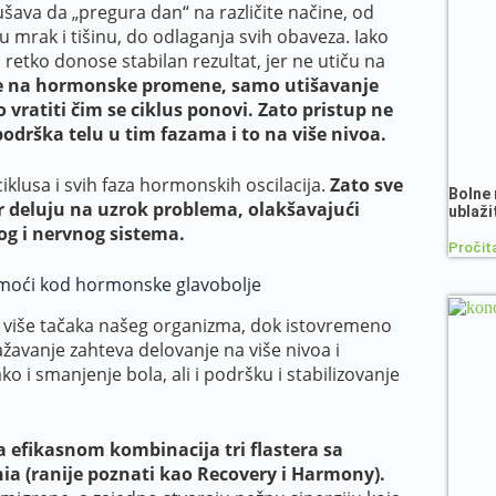
šava da „pregura dan“ na različite načine, od
u mrak i tišinu, do odlaganja svih obaveza. Iako
retko donose stabilan rezultat, jer ne utiču na
je na hormonske promene, samo utišavanje
 vratiti čim se ciklus ponovi. Zato pristup ne
odrška telu u tim fazama i to na više nivoa.
klusa i svih faza hormonskih oscilacija.
Zato sve
Bolne 
r deluju na uzrok problema, olakšavajući
ublaži
og i nervnog sistema.
Pročita
omoći kod hormonske glavobolje
 više tačaka našeg organizma, dok istovremeno
ažavanje zahteva delovanje na više nivoa i
i smanjenje bola, ali i podršku i stabilizovanje
efikasnom kombinacija tri flastera sa
nia
(ranije poznati kao Recovery i Harmony)
.