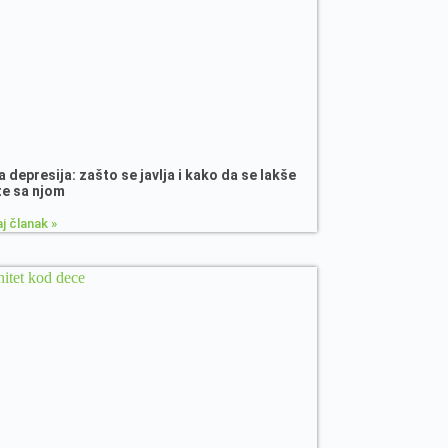
 depresija: zašto se javlja i kako da se lakše
te sa njom
j članak »