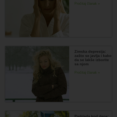
Pročitaj članak »
Zimska depresija:
zašto se javlja i kako
da se lakše izborite
sa njom
Pročitaj članak »
Prehlada kod dece: