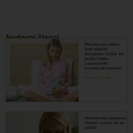
Nedavni članci
Neredovan ciklus
kod mladih
devojaka: Zašto se
javlja i kako
uspostaviti
hormonski balans
Pročitaj članak »
Hormonska migrena:
Uzroci i način da se
ublaži