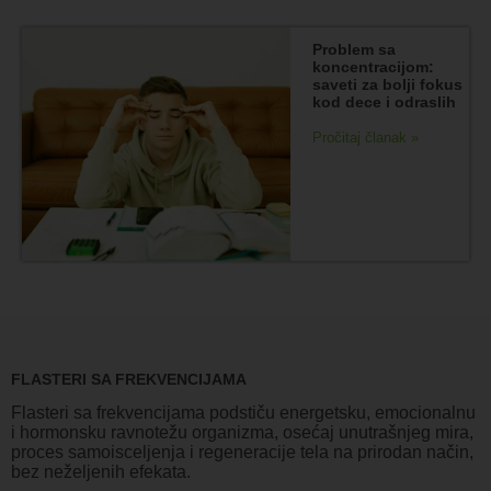
Problem sa
koncentracijom:
saveti za bolji fokus
kod dece i odraslih
Pročitaj članak »
FLASTERI SA FREKVENCIJAMA
Flasteri sa frekvencijama podstiču energetsku, emocionalnu
i hormonsku ravnotežu organizma, osećaj unutrašnjeg mira,
proces samoisceljenja i regeneracije tela na prirodan način,
bez neželjenih efekata.