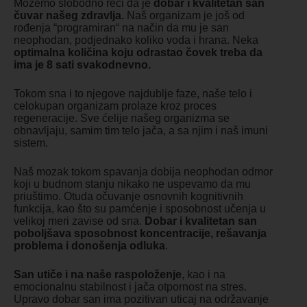
Možemo slobodno reći da je
dobar i kvalitetan san
čuvar našeg zdravlja.
Naš organizam je još od
rođenja “programiran“ na način da mu je san
neophodan, podjednako koliko voda i hrana. Neka
optimalna količina koju odrastao čovek treba da
ima je 8 sati svakodnevno.
Tokom sna i to njegove najdublje faze, naše telo i
celokupan organizam prolaze kroz proces
regeneracije. Sve ćelije našeg organizma se
obnavljaju, samim tim telo jača, a sa njim i naš imuni
sistem.
Naš mozak tokom spavanja dobija neophodan odmor
koji u budnom stanju nikako ne uspevamo da mu
priuštimo. Otuda očuvanje osnovnih kognitivnih
funkcija, kao što su pamćenje i sposobnost učenja u
velikoj meri zavise od sna.
Dobar i kvalitetan san
poboljšava sposobnost koncentracije, rešavanja
problema i donošenja odluka
.
San utiče i na naše raspoloženje
, kao i na
emocionalnu stabilnost i jača otpornost na stres.
Upravo dobar san ima pozitivan uticaj na održavanje