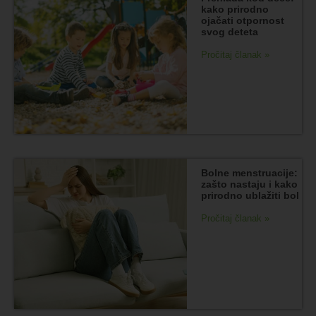
kako prirodno
ojačati otpornost
svog deteta
Pročitaj članak »
Bolne menstruacije:
zašto nastaju i kako
prirodno ublažiti bol
Pročitaj članak »