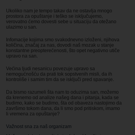
Ukoliko nam je tempo takav da ne ostavlja mnogo
prostora za opuštanje i teško se isključujemo,
verovatno ćemo dovesti sebe u situaciju da otežano
ulazimo u san.
Infomacije kojima smo svakodnevno izloženi, njihova
količina, značaj za nas, dovodi naš mozak u stanje
konstantne preopterećenosti, što opet negativno utiče
upravo na san.
Većina ljudi nesanicu povezuje upravo sa
nemogućnošću da prati tok sopstvenih misli, da ih
kontroliše i samim tim da se isključi pred spavanje.
Da bismo razumeli šta nam to oduzima san, možemo
da krenemo od analize našeg dana i pitanja, kada se
budimo, kako se budimo, šta od obaveza nastojimo da
završimo tokom dana, da li smo pod pritiskom, imamo
li vremena za opuštanje?
Važnost sna za naš organizam