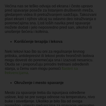
Većina nas se teško odvaja od ekrana i često upravo
pred spavanje poseže za listanjem društvenih mreža,
gledanjem videa ili pretraživanjem sadržaja. Takozvani
plavi ekrani i njihov uticaj su odavno deo istraživanja o
poremećajima sna. Listi loših navika pred spavanje
možete dodati i jelo neposredno pred san, alkohol ili
unošenje šećera i kofeina.
Korišćenje terapija i lekova
Neki lekovi kao što su oni za regulisanje krvnog
pritiska, antidepresivi ili lekovi protiv hroničnih bolova
mogu dovesti do poremećaja sna i izazvati nesanicu.
Otuda se i preporučuju prirodni tretmani određenih
stanja, u čemu vam mogu pomoći
flasteri sa
frekvencijama.
Okruženje i mesto spavanje
Mesto za spavanje treba da ispunjava određene
uslove, koji se pre svega odnose na temperaturu, nivo
buke i osvetljenje. Ukoliko je bilo šta od ovoga
pogrešno, umesto mehanizma za spavanje verovatno