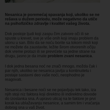
Nesanica je poremećaj spavanja koji, ukoliko se ne
rešava u dužem periodu, može negativno da utiče
na psihofizičko zdravlje i kvalitet vašeg života.
Dok postoje ljudi koji zaspu čim zatvore oči ili se
spuste u krevet, sve je više onih koji imaju problem da
utonu u san. Bilo da se noću borite sa tokom misli koji
ne možete da zaustavite, ležite širom otvorenih očiju
dok vreme prolazi ili se prevrćete sa jedne strane na
drugu, jasno je da imate
problem zvani nesanica
.
I dok jedna besana noć ne znači mnogo, možda čak i
par njih, ukoliko se nesanica javlja u kontinuitetu i
postaje sastavni deo vaše noći, neophodno je
reagovati.
Nesanica i besane noći se ne pojavljuju tek tako, iza
njih stoji niz faktora koji direktno ili indirektno dovode
do izostanka sna. A upravo uticaj na te faktore je prvi
korak ka ublažavanju nesanice, a samim tim i vraćanja
dobrog sna u vaš život.