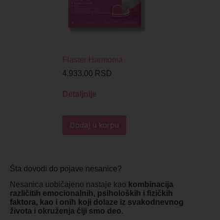
Flaster Harmonia
4.933,00
RSD
Detaljnije
Dodaj u korpu
Šta dovodi do pojave nesanice?
Nesanica uobičajeno nastaje kao
kombinacija
različitih emocionalnih, psiholoških i fizičkih
faktora, kao i onih koji dolaze iz svakodnevnog
života i okruženja čiji smo deo.