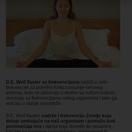
B.E. Well flaster sa frekvencijama
sadrži u sebi
frekvencije za pravilno funkcionisanje nervnog
sistema, koje se aktiviraju u dodiru sa našom kožom,
rezonuju sa frekvencijama našeg organizma i tako ga
vraćaju u stanje ravnoteže.
B.E. Well flasteri
sadrže i frekvenciju Zemlje koja
deluje umirujuće na naš organizam i pomažu kod
poremećaja sna
i stanja koja dovode do nesanice,
kao što su promene raspoloženja, anksioznost ili