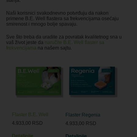
stanja.
Naši korisnici svakodnevno potvrđuju da nakon
primene B.E. Well flastera sa frekvencijama osećaju
smirenost i mnogo bolje spavaju.
Sve što treba da uradite za povratak kvalitetnog sna u
vaš život jeste da
naručite B.E. Well flaster sa
frekvencijama
na našem sajtu.
Flaster B.E. Well
Flaster Regenia
4.933,00
RSD
4.933,00
RSD
Detaljnije
Detaljnije