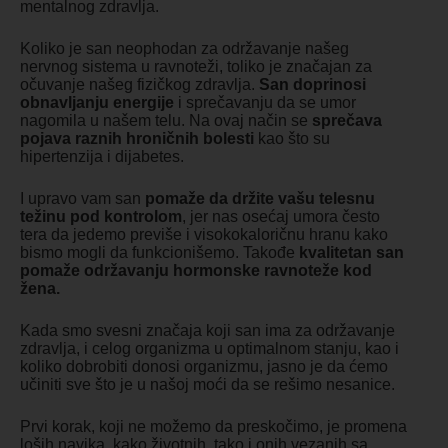
mentalnog zdravlja.
Koliko je san neophodan za održavanje našeg
nervnog sistema u ravnoteži, toliko je značajan za
očuvanje našeg fizičkog zdravlja.
San doprinosi
obnavljanju energije
i sprečavanju da se umor
nagomila u našem telu. Na ovaj način se
sprečava
pojava raznih hroničnih bolesti
kao što su
hipertenzija i dijabetes.
I upravo vam san
pomaže da držite vašu telesnu
težinu pod kontrolom
, jer nas osećaj umora često
tera da jedemo previše i visokokaloričnu hranu kako
bismo mogli da funkcionišemo. Takođe
kvalitetan san
pomaže održavanju hormonske ravnoteže kod
žena.
Kada smo svesni značaja koji san ima za održavanje
zdravlja, i celog organizma u optimalnom stanju, kao i
koliko dobrobiti donosi organizmu, jasno je da ćemo
učiniti sve što je u našoj moći da se rešimo nesanice.
Prvi korak, koji ne možemo da preskočimo, je promena
loših navika, kako životnih, tako i onih vezanih sa