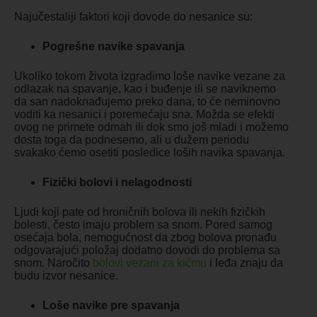
Najučestaliji faktori koji dovode do nesanice su:
Pogrešne navike spavanja
Ukoliko tokom života izgradimo loše navike vezane za
odlazak na spavanje, kao i buđenje ili se naviknemo
da san nadoknađujemo preko dana, to će neminovno
voditi ka nesanici i poremećaju sna. Možda se efekti
ovog ne primete odmah ili dok smo još mladi i možemo
dosta toga da podnesemo, ali u dužem periodu
svakako ćemo osetiti posledice loših navika spavanja.
Fizički bolovi i nelagodnosti
Ljudi koji pate od hroničnih bolova ili nekih fizičkih
bolesti, često imaju problem sa snom. Pored samog
osećaja bola, nemogućnost da zbog bolova pronađu
odgovarajući položaj dodatno dovodi do problema sa
snom. Naročito
bolovi vezani za kičmu
i leđa znaju da
budu izvor nesanice.
Loše navike pre spavanja