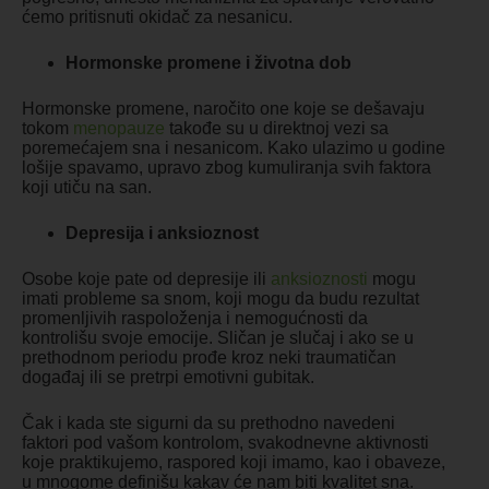
ćemo pritisnuti okidač za nesanicu.
Hormonske promene i životna dob
Hormonske promene, naročito one koje se dešavaju
tokom
menopauze
takođe su u direktnoj vezi sa
poremećajem sna i nesanicom. Kako ulazimo u godine
lošije spavamo, upravo zbog kumuliranja svih faktora
koji utiču na san.
Depresija i anksioznost
Osobe koje pate od depresije ili
anksioznosti
mogu
imati probleme sa snom, koji mogu da budu rezultat
promenljivih raspoloženja i nemogućnosti da
kontrolišu svoje emocije. Sličan je slučaj i ako se u
prethodnom periodu prođe kroz neki traumatičan
događaj ili se pretrpi emotivni gubitak.
Čak i kada ste sigurni da su prethodno navedeni
faktori pod vašom kontrolom, svakodnevne aktivnosti
koje praktikujemo, raspored koji imamo, kao i obaveze,
u mnogome definišu kakav će nam biti kvalitet sna.