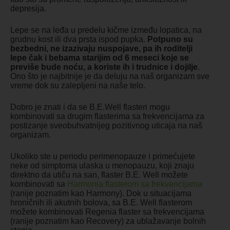
depresija.
Lepe se na leđa u predelu kičme između lopatica, na
grudnu kost ili dva prsta ispod pupka.
Potpuno su
bezbedni, ne izazivaju nuspojave, pa ih roditelji
lepe čak i bebama starijim od 6 meseci koje se
previše bude noću, a koriste ih i trudnice i dojilje
.
Ono što je najbitnije je da deluju na naš organizam sve
vreme dok su zalepljeni na naše telo.
Dobro je znati i da se B.E.Well flasteri mogu
kombinovati sa drugim flasterima sa frekvencijama za
postizanje sveobuhvatnijeg pozitivnog uticaja na naš
organizam.
Ukoliko ste u periodu perimenopauze i primećujete
neke od simptoma ulaska u menopauzu, koji znaju
direktno da utiču na san, flaster B.E. Well možete
kombinovati sa
Harmonia flasterom sa frekvencijama
(ranije poznatim kao Harmony). Dok u situacijama
hroničnih ili akutnih bolova, sa B.E. Well flasterom
možete kombinovati Regenia flaster sa frekvencijama
(ranije poznatim kao Recovery) za ublažavanje bolnih