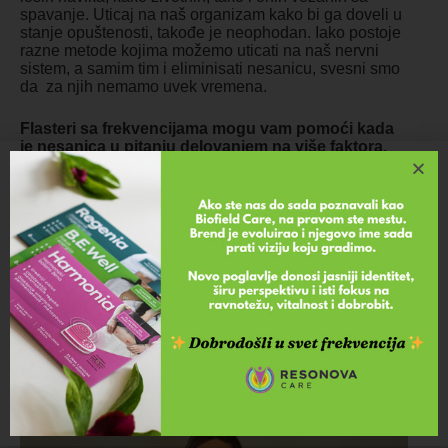
spavanje. Uticaj na naš organizam kako bi ga doveli u
stanje opuštenosti, takođe je neophodan. Iako postoje
razne metode kojima možemo uticati na naš nervni
sistem, a samim tim i eliminisati nesanicu, svesni smo
da za njih nemamo uvek vremena.
Flasteri sa frekvencijama mogu vam pomoći kada
je nesanica u pitanju delovanjem na više faktora.
Kako vam B.E. Well flasteri mogu pomoći sa snom?
Shvatili smo da je većina indikatora koji dovode do
nesanice u direktnoj vezi sa nervnim sistemom i
svakodnevnim negativnim uticajem raznih elemenata
na njega.
Upravo
flaster sa frekvencijama B.E. Well
poboljšava
rad nervnog sistema i doprinosi održavanju njegovog
optimalnog stanja. Kada je nervni sistem u stanju
ravnoteže, mi smo smireni, fokusirani, bez napetosti i u
takvom stanju najlakše zaspimo.