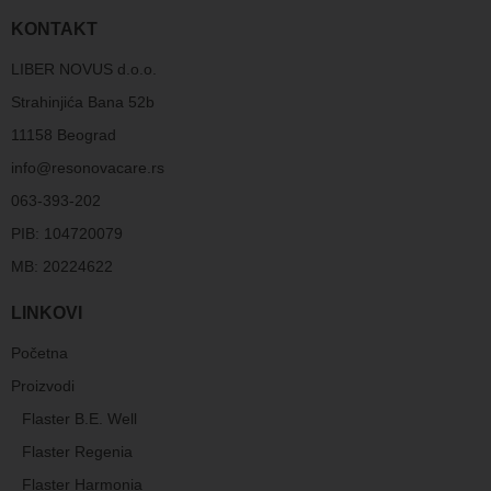
KONTAKT
LIBER NOVUS d.o.o.
Strahinjića Bana 52b
11158 Beograd
info@resonovacare.rs
063-393-202
PIB: 104720079
MB: 20224622
LINKOVI
Početna
Proizvodi
Flaster B.E. Well
Flaster Regenia
Flaster Harmonia