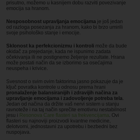
prisutno, možemo u kasnijem dobu razviti povezivanje
emocija sa hranom.
Nesposobnost upravljanja emocijama
je još jedan
od razloga posezanja za hranom, kako bi brzo umirili
svoje psihološko stanje i emocije.
Sklonost ka perfekcionizmu i kontroli
može da bude
okidač za prejedanje, kada ne ispunimo zadata
očekivanja ili ne postignemo željenje rezultate. Hrana
može postati način da se izborimo sa osećajima
neuspeha i krivice.
Svesnost o svim ovim faktorima jasno pokazuje da je
ključ povratka kontrole u odnosu prema hrani
pronalaženje balansiranijih i zdravijih načina za
upravljanje emocijama i zadovoljenje potreba tela
.
Jedan od načina da držite vaš nervi sistem u stanju
ravnoteže i na taj način sprečite emotivnu nestabilnost
jesu i
Resonova Care flasteri sa frekvencijama
. Ovi
flasteri su najnoviji proizvodi kvantne medicine,
delotvorni, jednostavni za upotrebu i bezbedni bez
nuspojava.