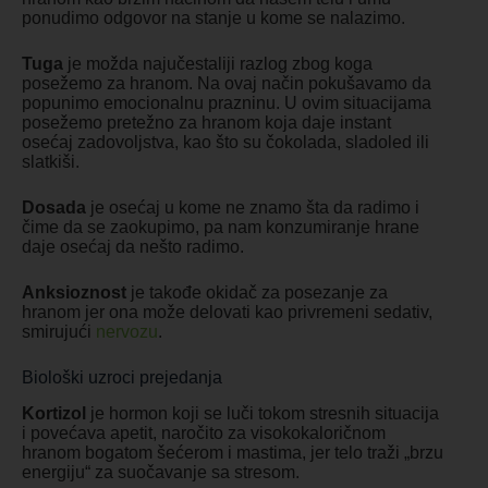
ponudimo odgovor na stanje u kome se nalazimo.
Tuga
je možda najučestaliji razlog zbog koga
posežemo za hranom. Na ovaj način pokušavamo da
popunimo emocionalnu prazninu. U ovim situacijama
posežemo pretežno za hranom koja daje instant
osećaj zadovoljstva, kao što su čokolada, sladoled ili
slatkiši.
Dosada
je osećaj u kome ne znamo šta da radimo i
čime da se zaokupimo, pa nam konzumiranje hrane
daje osećaj da nešto radimo.
Anksioznost
je takođe okidač za posezanje za
hranom jer ona može delovati kao privremeni sedativ,
smirujući
nervozu
.
Biološki uzroci prejedanja
Kortizol
je hormon koji se luči tokom stresnih situacija
i povećava apetit, naročito za visokokaloričnom
hranom bogatom šećerom i mastima, jer telo traži „brzu
energiju“ za suočavanje sa stresom.