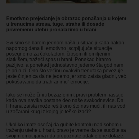
Emotivno prejedanje je obrazac ponašanja u kojem
u trenucima stresa, tuge, straha ili dosade
privremenu utehu pronalazimo u hrani.
Svi smo se barem jednom našli u situaciji kada nakon
napornog dana ili emotivno iscrpljujuće situacije
posegnemo za čokoladom, čipsom ili omiljenim
slatkišem, tražeći spas u hrani. Ponekad biramo
pažljivo, a ponekad jednostavno jedemo šta god nam
je pri ruci. Ono što većinu ovakvih trenutaka povezuje
jeste činjenica da ne jedemo jer smo zaista gladni, već
pokušavamo da „nahranimo“ emocije.
Iako se može činiti bezazlenim, pravi problem nastaje
kada ova navika postane deo naše svakodnevice. Da
li hrana zaista može rešiti ono što nas muči, ili nas vodi
u začarani krug iz kojeg je teško izaći?
Ukoliko imate osećaj da gubite kontrolu nad sobom u
traženju utehe u hrani, pravo je vreme da se suočite sa
svojim emocijama i da prepoznate odakle one dolaze.