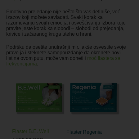
Emotivno prejedanje nije nešto što vas definiše, već
izazov koji možete savladati. Svaki korak ka
razumevanju svojih emocija i osvešćivanju izbora koje
pravite jeste korak ka slobodi – slobodi od prejedanja,
krivice i začaranog kruga utehe u hrani.
Podršku da osetite unutrašnji mir, lakše osvestite svoje
pravo ja i steknete samopouzdanje da okrenete novi
list na ovom putu, može vam doneti i
moć flastera sa
frekvencijama
.
Flaster B.E. Well
Flaster Regenia