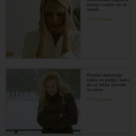
Uzroci i način da se
ublaži
Pročitaj članak »
Zimska depresija:
zašto se javlja i kako
da se lakše izborite
sa njom
Pročitaj članak »