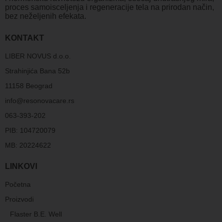
proces samoisceljenja i regeneracije tela na prirodan način,
bez neželjenih efekata.
KONTAKT
LIBER NOVUS d.o.o.
Strahinjića Bana 52b
11158 Beograd
info@resonovacare.rs
063-393-202
PIB: 104720079
MB: 20224622
LINKOVI
Početna
Proizvodi
Flaster B.E. Well