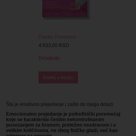
Flaster Harmonia
4.933,00
RSD
Detaljnije
Dodaj u korpu
Šta je emotivno prejedanje i zašto do njega dolazi
Emocionalno prejedanje je psihofizički poremećaj
koje se karakteriše čestim nekontrolisanim
posezanjem za hranom, pretežno nezdravom i u
velikim količinama, ne zbog fizičke gladi, već kao
odgovor na emocije.