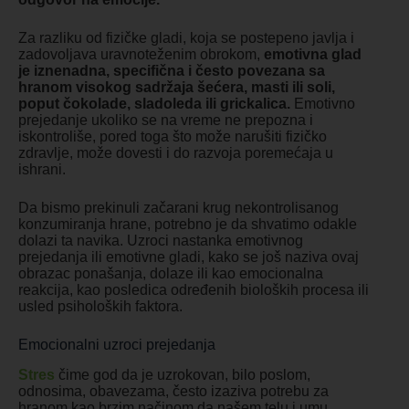
Za razliku od fizičke gladi, koja se postepeno javlja i
zadovoljava uravnoteženim obrokom,
emotivna glad
je iznenadna, specifična i često povezana sa
hranom visokog sadržaja šećera, masti ili soli,
poput čokolade, sladoleda ili grickalica.
Emotivno
prejedanje ukoliko se na vreme ne prepozna i
iskontroliše, pored toga što može narušiti fizičko
zdravlje, može dovesti i do razvoja poremećaja u
ishrani.
Da bismo prekinuli začarani krug nekontrolisanog
konzumiranja hrane, potrebno je da shvatimo odakle
dolazi ta navika. Uzroci nastanka emotivnog
prejedanja ili emotivne gladi, kako se još naziva ovaj
obrazac ponašanja, dolaze ili kao emocionalna
reakcija, kao posledica određenih bioloških procesa ili
usled psiholoških faktora.
Emocionalni uzroci prejedanja
Stres
čime god da je uzrokovan, bilo poslom,
odnosima, obavezama, često izaziva potrebu za
hranom kao brzim načinom da našem telu i umu