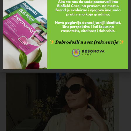
Kada postignemo unutrašnji mir i emocionalnu
stabilnost, naša potreba za hranom nestaje, a
B.E.
Well flasteri mogu da budu jedan od načina da naš
nervni sistem postane otporan na emocionalne
okidače kojima smo svakodnevno izloženi.
Flasteri sa frekvencijama se koriste vrlo jednostavno,
tako što
se lepe na telo i to na grudnu kost u predelu
timusa, na kičmu između lopatica i/ili na aku tačku
PC6, koja se nalazi sa unutrašnje strane ruke, na tri
prsta od pregiba šake.