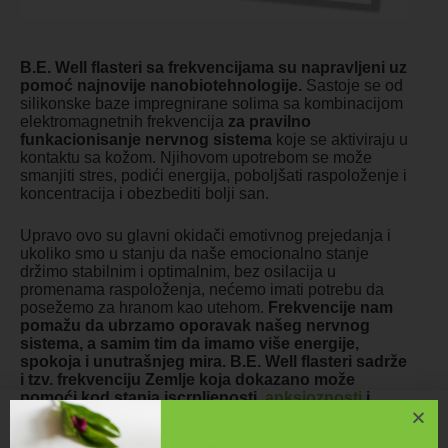
B.E. Well flasteri sa frekvencijama su napravljeni uz
pomoć najnovije nanobiotehnologije.
Sastoje se od
silikonske baze impregnirane solima sa kombinacijom
elektromagnetnih frekvencija
za pravilno
funkacionisanje nervnog sistema
koje se aktiviraju u
kontaktu sa kožom. Njihovom upotrebom se može
smanjiti stres, podići energija, poboljšati raspoloženje i
koncentracija i obezbediti bolji san.
Upravo ovo su glavni okidači emotivnog prejedanja i
ukoliko smo u stanju da naše emocionalno stanje
držimo stabilnim i optimalnim, bez osilacija u
promenama raspoloženja, nećemo imati potrebu da
posežemo za hranom kao utehom.
Frekvencije nam
pomažu da ubrzamo oporavak našeg nervnog
sistema, a samim tim da imamo više energije,
spokoja i unutrašnjeg mira. B.E. Well flasteri sadrže
i tzv. frekvenciju Zemlje koja dokazano može
pomoći kod stanja iscrpljenosti,
anksioznosti
i
uznemirenosti.