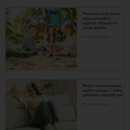
Prehlada kod dece:
kako prirodno
ojačati otpornost
svog deteta
Pročitaj članak »
Bolne menstruacije:
zašto nastaju i kako
prirodno ublažiti bol
Pročitaj članak »