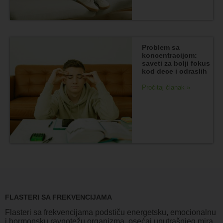
Problem sa
koncentracijom:
saveti za bolji fokus
kod dece i odraslih
Pročitaj članak »
FLASTERI SA FREKVENCIJAMA
Flasteri sa frekvencijama podstiču energetsku, emocionalnu
i hormonsku ravnotežu organizma, osećaj unutrašnjeg mira,