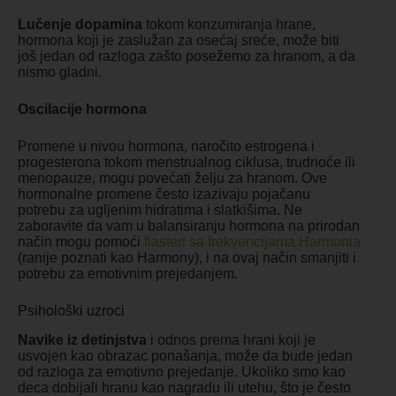
Lučenje dopamina
tokom konzumiranja hrane,
hormona koji je zaslužan za osećaj sreće, može biti
još jedan od razloga zašto posežemo za hranom, a da
nismo gladni.
Oscilacije hormona
Promene u nivou hormona, naročito estrogena i
progesterona tokom menstrualnog ciklusa, trudnoće ili
menopauze, mogu povećati želju za hranom. Ove
hormonalne promene često izazivaju pojačanu
potrebu za ugljenim hidratima i slatkišima. Ne
zaboravite da vam u balansiranju hormona na prirodan
način mogu pomoći
flasteri sa frekvencijama Harmonia
(ranije poznati kao Harmony), i na ovaj način smanjiti i
potrebu za emotivnim prejedanjem.
Psihološki uzroci
Navike iz detinjstva
i odnos prema hrani koji je
usvojen kao obrazac ponašanja, može da bude jedan
od razloga za emotivno prejedanje. Ukoliko smo kao
deca dobijali hranu kao nagradu ili utehu, što je često