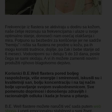
Frekvencije iz flastera se aktiviraju u dodiru sa kožom,
naše ćelije rezonuju sa frekvencijama i ulaze u svoje
optimalno stanje, donoseći nam osećaj olakšanja i
mira. Potpuno su bezbedni za korišćenje jer ne sadrže
“hemiju” i ništa sa flastera ne prodire u kožu, pa ih
mogu koristiti trudnice, dojilje, pa čak i bebe starije od
6 meseci. Vodootporni su i deluju 5 do 10 dana, posle
čega se sami skidaju. A vi ih možete zameniti novim i
produžiti njihovo blagotvorno dejstvo.
Korisnici B.E.Well flastera pored boljeg
raspoloženja, više energije i smirenosti, iskusili su i
kvalitetniji san, bolju koncentraciju i na taj način
bolje upravljanje svojom svakodnevnicom. Sve
pomenuto doprinosi i donošenju zdravijih i
racionalnijih odluka i kada je hrana u pitanju.
B.E. Well flastere možete naručiti već sada putem
web
shopa
, i uneti emocionalnu stabilnost u svoj život.