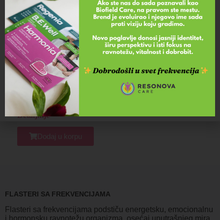
Harmonia
4.933,00 RSD
Detaljnije
Dodaj u korpu
FLASTERI SA FREKVENCIJAMA
Flasteri sa frekvencijama podstiču energetsku, emocionalnu
i hormonsku ravnotežu organizma, osećaj unutrašnjeg mira,