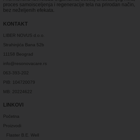
proces samoisceljenja i regeneracije tela na prirodan način,
bez neželjenih efekata.
KONTAKT
LIBER NOVUS d.o.o.
Strahinjića Bana 52b
11158 Beograd
info@resonovacare.rs
063-393-202
PIB: 104720079
MB: 20224622
LINKOVI
Početna
Proizvodi
Flaster B.E. Well