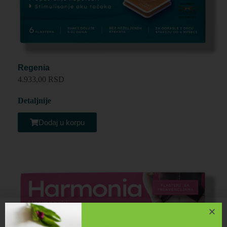
Regenia
4.933,00 RSD
Detaljnije
Dodaj u korpu