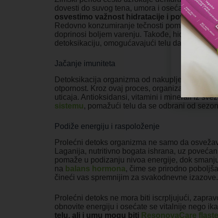
dovesti do suvog tena, umora i osećaja malaksa
osvestimo važnost hidratacije i povećamo un
Redovno konzumiranje tečnosti pomaže u elimina
doprinosi boljem varenju. Takođe, hidratacija p
detoksikaciju, omogućavajući telu da se osveži 
Jačanje imuniteta
Detoksikacija organizma od nakupljenih toksina
otpornost. Kroz ovaj proces, organizam postaje e
uticaja. Antioksidansi, vitamini i minerali iz sv
sistemu
, pomažući telu da se odbrani od sezons
Podiže energiju i raspoloženje
Prolećni detoks organizma ne samo da osvežava 
Laganija, nutritivno bogata ishrana, uz povećan
pomaže u podizanju nivoa energije, dok smanjuj
na
balans hormona
, čime se prirodno poboljša
čineći vas spremnijim za svakodnevne izazove.
Prolećni detoks ne mora biti iscrpljujući, zap
obnovite energiju i osećate se vitalnije nego ik
telu, ali i umu mogu biti
ResonovaCare flaste