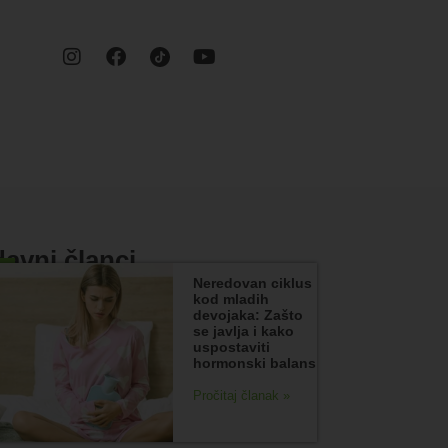
avni članci
Neredovan ciklus
kod mladih
devojaka: Zašto
se javlja i kako
uspostaviti
hormonski balans
Pročitaj članak »