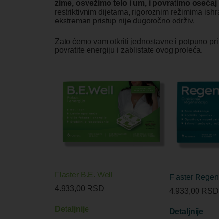
zime, osvežimo telo i um, i povratimo osećaj v
restriktivnim dijetama, rigoroznim režimima ishra
ekstreman pristup nije dugoročno održiv.
Zato ćemo vam otkriti jednostavne i potpuno p
povratite energiju i zablistate ovog proleća.
Flaster B.E. Well
Flaster Regen
4.933,00
RSD
4.933,00
RSD
Detaljnije
Detaljnije