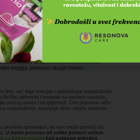
losti.
Prolećni detoks je idealna prilika da
os vode, svežih sokova i biljnih čajeva.
ciji toksina, poboljšava elastičnost kože i
održava rad bubrega i jetre, ključnih organa za
i regeneriše na prirodan način.
 ne samo da osvežava telo, već i jača njegovu
fikasniji u borbi protiv spoljašnjih negativnih
eže hrane ključni su za
podršku imunološkom
kih alergija, prehlada i drugih bolesti.
telo, već daje energiju i poboljšava raspoloženje.
u fizičku aktivnost i boravak na svežem vazduhu,
e osećaj umora i iscrpljenosti. Ove promene utiču
va raspoloženje, smanjuje stres i pruža vitalnost,
ravo, pravilno sproveden, on vam može pomoći da
ad.
U ovom procesu od velike pomoći vašem
ri sa frekvencijama
koji potpuno prirodno