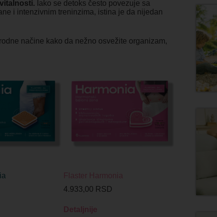
italnosti.
Iako se detoks često povezuje sa
ne i intenzivnim treninzima, istina je da nijedan
rirodne načine kako da nežno osvežite organizam,
ia
Flaster Harmonia
4.933,00
RSD
Detaljnije