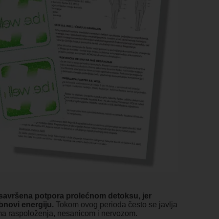
i savršena potpora prolećnom detoksu, jer
bnovi energiju.
Tokom ovog perioda često se javlja
ma raspoloženja, nesanicom i nervozom.