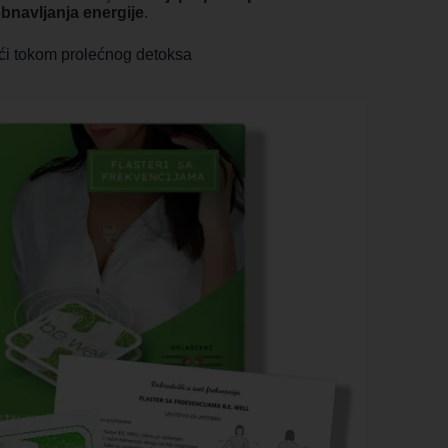
navljanja energije
.
ći tokom prolećnog detoksa