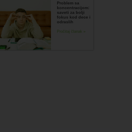
Problem sa
koncentracijom:
saveti za bolji
fokus kod dece i
odraslih
Pročitaj članak »