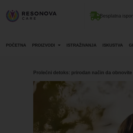
Besplatna ispo
POČETNA
PROIZVODI
ISTRAŽIVANJA
ISKUSTVA
G
Prolećni detoks: prirodan način da obnovite