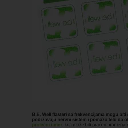
B.E. Well flasteri sa frekvencijama mogu bit
podržavaju nervni sistem i pomažu telu da o
prolećni umor
, koji može biti praćen promena