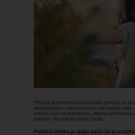
Proleće je vreme kada osećamo potrebu za p
svakodnevicu i posvećujemo više pažnje sebi 
aktivni i više se odmaramo, idealan je trenuta
zdraviji i dinamičniji način života.
Prolećni detoks je sjajan način da to uradi