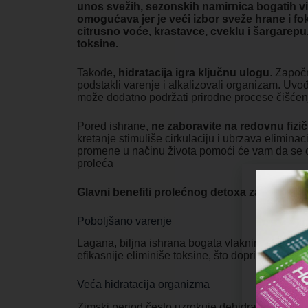
unos svežih, sezonskih namirnica bogatih v
omogućava jer je veći izbor sveže hrane i fok
citrusno voće, krastavce, cveklu i šargarepu,
toksine.
Takođe,
hidratacija igra ključnu ulogu
. Započ
podstakli varenje i alkalizovali organizam. Uvođ
može dodatno podržati prirodne procese čišćenj
Pored ishrane,
ne zaboravite na redovnu fizi
kretanje stimuliše cirkulaciju i ubrzava eliminac
promene u načinu života pomoći će vam da se os
proleća
Glavni benefiti prolećnog detoxa za naš org
Poboljšano varenje
Lagana, biljna ishrana bogata vlaknima podstiče
efikasnije eliminiše toksine, što doprinosi bolj
Veća hidratacija organizma
Zimski period često uzrokuje dehidrataciju, ka