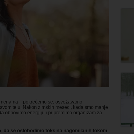
romenama – pokrećemo se, osvežavamo
i svom telu. Nakon zimskih meseci, kada smo manje
k da obnovimo energiju i pripremimo organizam za
mo, da se oslobodimo toksina nagomilanih tokom