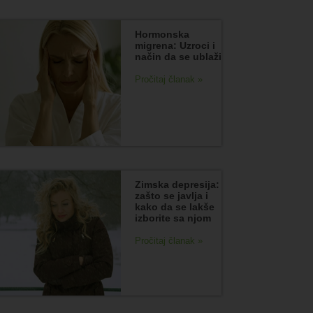
Hormonska
migrena: Uzroci i
način da se ublaži
Pročitaj članak »
Zimska depresija:
zašto se javlja i
kako da se lakše
izborite sa njom
Pročitaj članak »