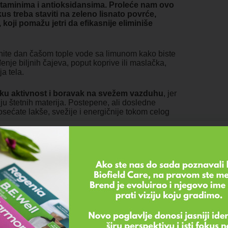
itaminima i antioksidansima. Proleće nam ovo
us treba staviti na zeleno lisnato povrće,
 koji pomažu jetri da efikasnije eliminiše
nite dan čašom tople vode sa limunom kako biste
enje biljnih čajeva, poput koprive ili maslačka,
a tela.
čku aktivnost i boravak na svežem vazduhu
, jer
iju štetnih materija. Postepene, ali dosledne
ećate lakše, svežije i energičnije tokom celog
anizam su:
 rad creva i poboljšava varenje. Na taj način telo
em opštem zdravlju.
ko kože, tako i celokupnog organizma, što može