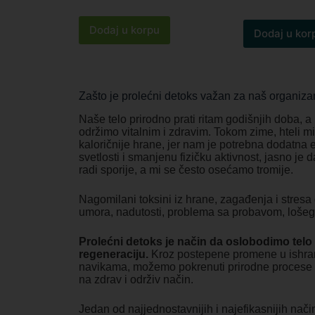
Dodaj u korpu
Dodaj u kor
Zašto je prolećni detoks važan za naš organiz
Naše telo prirodno prati ritam godišnjih doba, a
održimo vitalnim i zdravim. Tokom zime, hteli mi 
kaloričnije hrane, jer nam je potrebna dodatn
svetlosti i smanjenu fizičku aktivnost, jasno j
radi sporije, a mi se često osećamo tromije.
Nagomilani toksini iz hrane, zagađenja i stresa
umora, nadutosti, problema sa probavom, lošeg 
Prolećni detoks je način da oslobodimo tel
regeneraciju.
Kroz postepene promene u ishrani,
navikama, možemo pokrenuti prirodne procese det
na zdrav i održiv način.
Jedan od najjednostavnijih i najefikasnijih nač