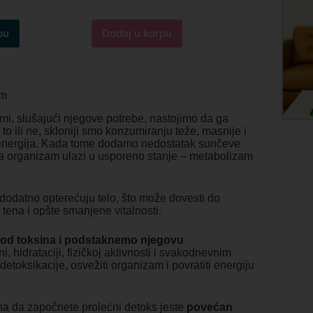
pu
Dodaj u korpu
am
 mi, slušajući njegove potrebe, nastojimo da ga
to ili ne, skloniji smo konzumiranju teže, masnije i
a energija. Kada tome dodamo nedostatak sunčeve
e da organizam ulazi u usporeno stanje – metabolizam
 dodatno opterećuju telo, što može dovesti do
tena i opšte smanjene vitalnosti.
o od toksina i podstaknemo njegovu
 hidrataciji, fizičkoj aktivnosti i svakodnevnim
oksikacije, osvežiti organizam i povratiti energiju
ina da započnete prolećni detoks jeste
povećan