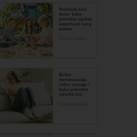
Prehlada kod
dece: kako
prirodno ojačati
otpornost svog
deteta
Pročitaj članak »
Bolne
menstruacije:
zašto nastaju i
kako prirodno
ublažiti bol
Pročitaj članak »