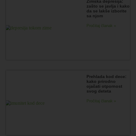
Zimska depresija:
zašto se javlja i kako
da se lakše izborite
sa njom
Pročitaj članak »
Prehlada kod dece:
kako prirodno
ojačati otpornost
svog deteta
Pročitaj članak »