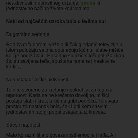
neaktivnosti, nepravilnog držanja,
stresa
ili
jednostavno načina života koji vodimo.
Neki od najčešćih uzroka bola u leđima su:
Dugotrajno sedenje
Rad za računarom, vožnja ili čak gledanje televizije u
istom položaju satima opterećuju kičmu i slabe mišiće
koji je podržavaju. Posebno su rizični loši položaji kao
što su savijena leđa, spuštena ramena i neaktivna
karlica.
Nedostatak fizičke aktivnosti
Telo je stvoreno za kretanje i pokret jača njegovu
otpornost. Kada se ne krećemo dovoljno, mišići
postaju slabi i kruti, a kičma gubi podršku. To otvara
prostor za nastanak bola, čak i prilikom sasvim
jednostavnih radnji poput ustajanja iz kreveta.
Stres i napetost
Malo ko razmišlja o povezanosti emocija i leđa. Ali