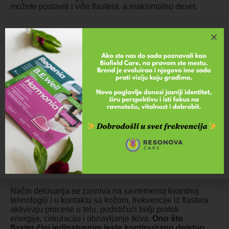
možete postaviti i više flastera, a maksimalno deset.
Način delovanja se zasniva na savremenoj kvantnoj
tehnologiji i u kontaktu sa kožom, frekvencije iz flastera
aktiviraju procese u telu, podstičući bolji protok
energije, cirkulaciju i obnavljanje tkiva.
Ono što
flaster čini jedinstvenim jeste kontinuirano dejstvo