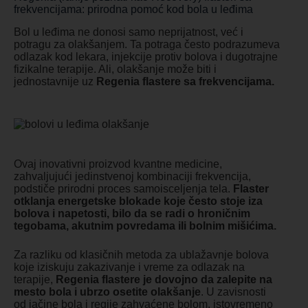
frekvencijama: prirodna pomoć kod bola u leđima
Bol u leđima ne donosi samo neprijatnost, već i
potragu za olakšanjem. Ta potraga često podrazumeva
odlazak kod lekara, injekcije protiv bolova i dugotrajne
fizikalne terapije. Ali, olakšanje može biti i
jednostavnije uz
Regenia flastere sa frekvencijama.
Ovaj inovativni proizvod kvantne medicine,
zahvaljujući jedinstvenoj kombinaciji frekvencija,
podstiče prirodni proces samoisceljenja tela.
Flaster
otklanja energetske blokade koje često stoje iza
bolova i napetosti, bilo da se radi o hroničnim
tegobama, akutnim povredama ili bolnim mišićima.
Za razliku od klasičnih metoda za ublažavnje bolova
koje iziskuju zakazivanje i vreme za odlazak na
terapije,
Regenia flastere je dovojno da zalepite na
mesto bola i ubrzo osetite olakšanje
. U zavisnosti
od jačine bola i regije zahvaćene bolom, istovremeno