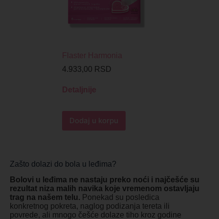
Flaster Harmonia
4.933,00
RSD
Detaljnije
Dodaj u korpu
Zašto dolazi do bola u leđima?
Bolovi u leđima ne nastaju preko noći i najčešće su
rezultat niza malih navika koje vremenom ostavljaju
trag na našem telu.
Ponekad su posledica
konkretnog pokreta, naglog podizanja tereta ili
povrede, ali mnogo češće dolaze tiho kroz godine