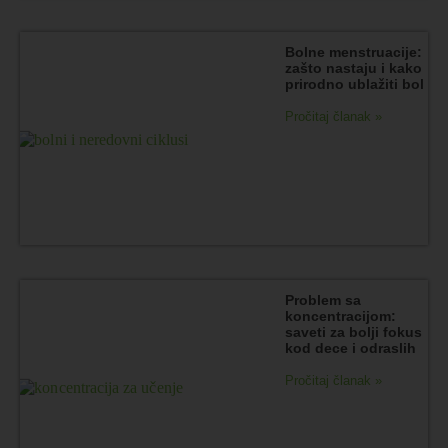
Bolne menstruacije:
zašto nastaju i kako
prirodno ublažiti bol
Pročitaj članak »
Problem sa
koncentracijom:
saveti za bolji fokus
kod dece i odraslih
Pročitaj članak »