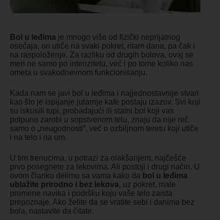
Bol u leđima
je mnogo više od fizički neprijatnog
osećaja, on utiče na svaki pokret, ritam dana, pa čak i
na raspoloženje. Za razliku od drugih bolova, ovaj se
meri ne samo po intenzitetu, već i po tome koliko nas
ometa u svakodnevnom funkcionisanju.
Kada nam se javi bol u leđima i najjednostavnije stvari
kao što je ispijanje jutarnje kafe postaju izazov. Svi koji
su iskusili tupi, probadajući ili stalni bol koji vas
potpuno zarobi u sopstvenom telu, znaju da nije reč
samo o „neugodnosti“, već o ozbiljnom teretu koji utiče
i na telo i na um.
U tim trenucima, u potrazi za olakšanjem, najčešće
prvo posegnete za lekovima. Ali postoji i drugi način. U
ovom članku delimo sa vama kako da
bol u leđima
ublažite prirodno i bez lekova
, uz pokret, male
promene navika i podršku koju vaše telo zaista
prepoznaje. Ako želite da se vratite sebi i danima bez
bola, nastavite da čitate.