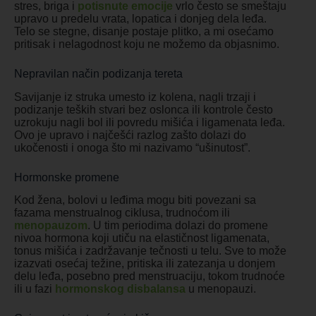
stres, briga i
potisnute emocije
vrlo često se smeštaju
upravo u predelu vrata, lopatica i donjeg dela leđa.
Telo se stegne, disanje postaje plitko, a mi osećamo
pritisak i nelagodnost koju ne možemo da objasnimo.
Nepravilan način podizanja tereta
Savijanje iz struka umesto iz kolena, nagli trzaji i
podizanje teških stvari bez oslonca ili kontrole često
uzrokuju nagli bol ili povredu mišića i ligamenata leđa.
Ovo je upravo i najčešći razlog zašto dolazi do
ukočenosti i onoga što mi nazivamo “ušinutost”.
Hormonske promene
Kod žena, bolovi u leđima mogu biti povezani sa
fazama menstrualnog ciklusa, trudnoćom ili
menopauzom
. U tim periodima dolazi do promene
nivoa hormona koji utiču na elastičnost ligamenata,
tonus mišića i zadržavanje tečnosti u telu. Sve to može
izazvati osećaj težine, pritiska ili zatezanja u donjem
delu leđa, posebno pred menstruaciju, tokom trudnoće
ili u fazi
hormonskog disbalansa
u menopauzi.