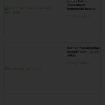
javlja i kako
uspostaviti
hormonski balans
Pročitaj članak »
Hormonska migrena:
Uzroci i način da se
ublaži
Pročitaj članak »