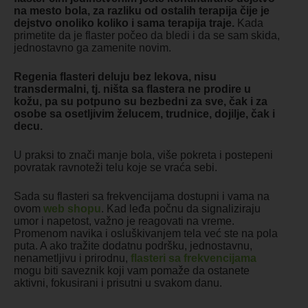
na mesto bola, za razliku od ostalih terapija čije je
dejstvo onoliko koliko i sama terapija traje.
Kada
primetite da je flaster počeo da bledi i da se sam skida,
jednostavno ga zamenite novim.
Regenia flasteri deluju bez lekova, nisu
transdermalni, tj. ništa sa flastera ne prodire u
kožu, pa su potpuno su bezbedni za sve, čak i za
osobe sa osetljivim želucem, trudnice, dojilje, čak i
decu.
U praksi to znači manje bola, više pokreta i postepeni
povratak ravnoteži telu koje se vraća sebi.
Sada su flasteri sa frekvencijama dostupni i vama na
ovom
web shopu
. Kad leđa počnu da signaliziraju
umor i napetost, važno je reagovati na vreme.
Promenom navika i osluškivanjem tela već ste na pola
puta. A ako tražite dodatnu podršku, jednostavnu,
nenametljivu i prirodnu,
flasteri sa frekvencijama
mogu biti saveznik koji vam pomaže da ostanete
aktivni, fokusirani i prisutni u svakom danu.