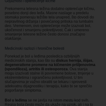
Gojaznost i opterećenje kičme
Prekomerna telesna težina dodatno opterećuje kičmu,
posebno donji deo leđa. Masne naslage u predelu
stomaka pomeraju težište tela unapred, što dovodi do
nepravilnog držanja i povećanog pritiska na lumbalni
deo. Vremenom, ovo opterećenje može izazvati bol,
ukočenost i smanjenu pokretljivost. Čak i umereno
smanjenje telesne težine često donosi značajno
olakšanje.
Medicinski razlozi i hronične bolesti
Ponekad je bol u leđima posledica ozbiljnijih
medicinskih stanja, kao što su
diskus hernija, išijas,
degenerativne promene na kičmenim pršljenovima
(spondiloza), artritis ili osteoporoza
. Ova stanja
mogu izazivati stalne ili povremene bolove, trnjenje u
ekstremitetima i ograničenu pokretljivost. U tim
slučajevima je važno obratiti se lekaru i sprovesti
adekvatnu dijagnostiku i terapiju, kako bi se sprečilo
pogoršanje simptoma.
Bol u leđima
se ne javlja na istom mestu kod svih.
Regija bola često može da ukaže na uzrok, ali i na to