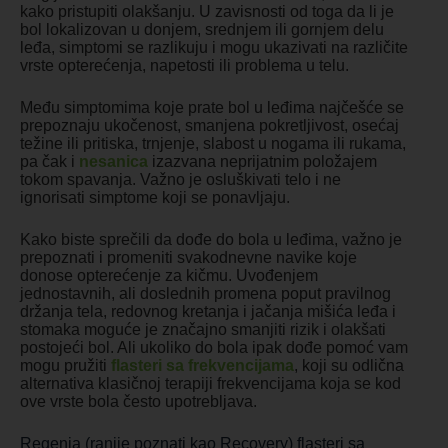
kako pristupiti olakšanju. U zavisnosti od toga da li je
bol lokalizovan u donjem, srednjem ili gornjem delu
leđa, simptomi se razlikuju i mogu ukazivati na različite
vrste opterećenja, napetosti ili problema u telu.
Među simptomima koje prate bol u leđima najčešće se
prepoznaju ukočenost, smanjena pokretljivost, osećaj
težine ili pritiska, trnjenje, slabost u nogama ili rukama,
pa čak i
nesanica
izazvana neprijatnim položajem
tokom spavanja. Važno je osluškivati telo i ne
ignorisati simptome koji se ponavljaju.
Kako biste sprečili da dođe do bola u leđima, važno je
prepoznati i promeniti svakodnevne navike koje
donose opterećenje za kičmu. Uvođenjem
jednostavnih, ali doslednih promena poput pravilnog
držanja tela, redovnog kretanja i jačanja mišića leđa i
stomaka moguće je značajno smanjiti rizik i olakšati
postojeći bol. Ali ukoliko do bola ipak dođe pomoć vam
mogu pružiti
flasteri sa frekvencijama
, koji su odlična
alternativa klasičnoj terapiji frekvencijama koja se kod
ove vrste bola često upotrebljava.
Regenia (ranije poznati kao Recovery) flasteri sa