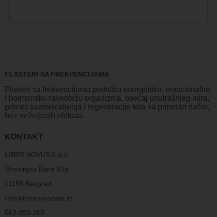
FLASTERI SA FREKVENCIJAMA
Flasteri sa frekvencijama podstiču energetsku, emocionalnu
i hormonsku ravnotežu organizma, osećaj unutrašnjeg mira,
proces samoisceljenja i regeneracije tela na prirodan način,
bez neželjenih efekata.
KONTAKT
LIBER NOVUS d.o.o.
Strahinjića Bana 52b
11158 Beograd
info@resonovacare.rs
063-393-202