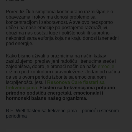
Pored fizičkih simptoma kontinuirano razmišljanje o
obavezama i rokovima donosi probleme sa
koncentracijom i zaboravnost. A sve ovo neosporno
utiče i na naše emocije pa postajemo razdražljivi,
obuzima nas osećaj tuge i potištenosti ili suprotno –
nekontrolisana euforija koja na kraju donosi iznenadni
pad energije.
Kako bismo uživali u praznicima na način kakav
zaslužujemo, preplavljeni radošću i trenucima sreće i
zajedništva, dobro je pronaći način da naše
emocije
držimo pod kontrolom i uravnotežene. Jedan od načina
da se u ovom periodu izborite sa emocionalnom
iscrpljenošću jesu i
Resonova Care flasteri sa
frekvencijama
. Flasteri sa frekvencijama potpuno
prirodno podstiču energetski, emocionalni i
hormonski balans našeg organizma.
B.E. Well flasteri sa frekvencijama – pomoć u stresnim
periodima