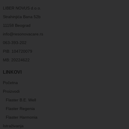
LIBER NOVUS d.o.o.
Strahinjića Bana 52b
11158 Beograd
info@resonovacare.rs
063-393-202
PIB: 104720079
MB: 20224622
LINKOVI
Početna
Proizvodi
Flaster B.E. Well
Flaster Regenia
Flaster Harmonia
Istraživanja