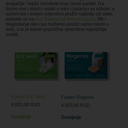
drugačije i lepše momente koje ćemo pamtiti. Da
bismo ovo i dobili i ostali u miru i balansu sa sobom, a
samim tim i svojim voljenima pružili najbolje od sebe,
oslonite se na
moć flastera sa frekvencijama
. Mir i
blagostanje oko nas možemo postići samo mirom u
sebi, a to je tokom praznične atmosfere najvažnije
osetiti.
Flaster B.E. Well
Flaster Regenia
4.933,00
RSD
4.933,00
RSD
Detaljnije
Detaljnije