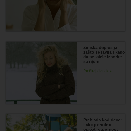
Zimska depresija:
zašto se javlja i kako
da se lakše izborite
sa njom
Pročitaj članak »
Prehlada kod dece:
kako prirodno
ojačati otpornost