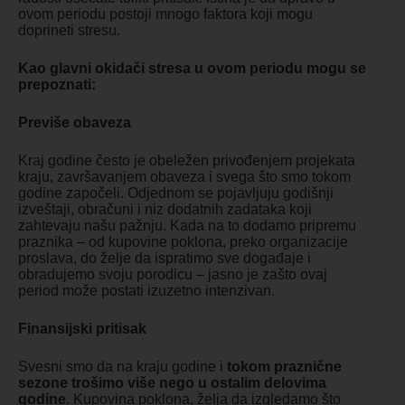
ovom periodu postoji mnogo faktora koji mogu
doprineti stresu.
Kao glavni okidači stresa u ovom periodu mogu se
prepoznati:
Previše obaveza
Kraj godine često je obeležen privođenjem projekata
kraju, završavanjem obaveza i svega što smo tokom
godine započeli. Odjednom se pojavljuju godišnji
izveštaji, obračuni i niz dodatnih zadataka koji
zahtevaju našu pažnju. Kada na to dodamo pripremu
praznika – od kupovine poklona, preko organizacije
proslava, do želje da ispratimo sve događaje i
obradujemo svoju porodicu – jasno je zašto ovaj
period može postati izuzetno intenzivan.
Finansijski pritisak
Svesni smo da na kraju godine i
tokom praznične
sezone trošimo više nego u ostalim delovima
godine
. Kupovina poklona, želja da izgledamo što