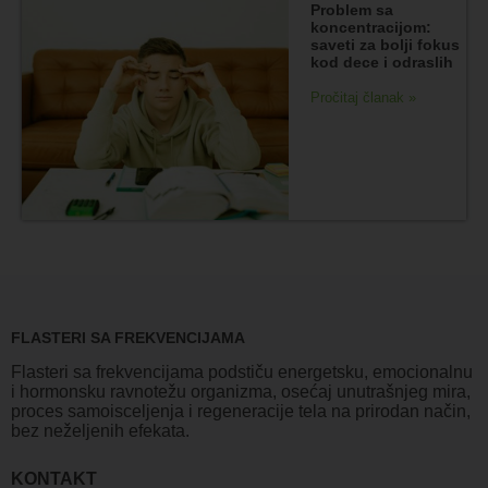
Problem sa
koncentracijom:
saveti za bolji fokus
kod dece i odraslih
Pročitaj članak »
FLASTERI SA FREKVENCIJAMA
Flasteri sa frekvencijama podstiču energetsku, emocionalnu
i hormonsku ravnotežu organizma, osećaj unutrašnjeg mira,
proces samoisceljenja i regeneracije tela na prirodan način,
bez neželjenih efekata.
KONTAKT