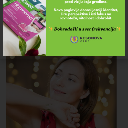
Za razliku od nekih drugih terapija koje se koriste u
borbi protiv
stresa, napetosti i nervoze
u slučaju
flastera nema bojazni da će doći do zavisnosti, ni nus
pojava, jer flasteri ne sadrže “hemiju” i ništa sa flastera
ne prodire u kožu. Bezbednost korišćenja B.E. Well
flastera ogleda se i u činjenica da ih mogu koristiti i
trudnice i dojilje.