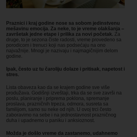
Praznici i kraj godine nose sa sobom jedinstvenu
mešavinu emocija. Za neke, to je vreme olakšanja –
završetak jedne etape i prilika za novi početak.
Za
druge, to je sezona čiste radosti, vreme provedeno sa
porodicom i trenuci koji nas podsećaju na ono
najvažnije. Mnogi je nazivaju i najmagičnijim delom
godine.
Ipak, često uz tu čaroliju dolaze i pritisak, napetost i
stres.
Lista obaveza kao da se krajem godine sve više
produžava. Godišnji izveštaji, trka da se sve završi na
poslu, planiranje i priprema poklona, spremanje
proslava, prazničnih trpeza, odmora, susreta sa
familijom, samo su neke od njih. U ovoj trci često
zaboravimo na sebe i na jednostavnost prazničnog
duha i upadnemo u paniku i anksioznost.
Možda je došlo vreme da zastanemo, udahnemo