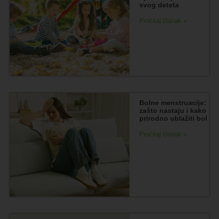
svog deteta
Pročitaj članak »
Bolne menstruacije:
zašto nastaju i kako
prirodno ublažiti bol
Pročitaj članak »