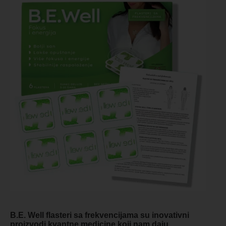
B.E. Well flasteri sa frekvencijama su inovativni
proizvodi kvantne medicine koji nam daju