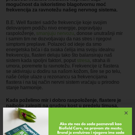
mogućnost da iskoristimo blagotvornu moć
frekvencija za ravnotežu našeg nervnog sistema.
B.E. Well flasteri sadrže frekvencije koje svojim
delovanjem podižu nivo energije, popravljaju
raspoloženje,
smanjuju nervozu
, donose unutrašnji mir
i samim tim ne dozvoljavaju da nas stres i njegovi
simptomi preplave. Polazeći od ideje da smo
energetska bića i da svaka ćelija ima svoju idealnu
frekvenciju, flasteri deluju tako što balansiraju naš
sistem kada spoljni faktori, poput
stresa
, straha ili
umora, poremete tu ravnotežu. Frekvencije iz flastera
se aktiviraju u dodiru sa našom kožom, šire se po telu,
naše ćelije ulaze u rezonancu sa frekvencijama
flastera i na taj način nervni sistem vraćaju u prirodno
stanje harmonije.
Kada poželimo mir i dobro raspoloženje, flastere je
najbolje zalepiti na grudnu kost u predelu timusa,
na kičmu između lopatica ili na aku tačku PC6, koja
se nalazi na tri prsta od pregiba dlana sa
unutrašnje strane ruke.
Istovremeno je moguće
zalepiti do 3 flastera, koji traju 5 do 10 dana i nakon
toga se sami skidaju, a vi ih možete zameniti novim.