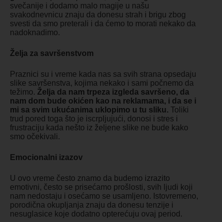
svečanije i dodamo malo magije u našu
svakodnevnicu znaju da donesu strah i brigu zbog
svesti da smo preterali i da ćemo to morati nekako da
nadoknadimo.
Želja za savršenstvom
Praznici su i vreme kada nas sa svih strana opsedaju
slike savršenstva, kojima nekako i sami počnemo da
težimo.
Želja da nam trpeza izgleda savršeno, da
nam dom bude okićen kao na reklamama, i da se i
mi sa svim ukućanima uklopimo u tu sliku.
Toliki
trud pored toga što je iscrpljujući, donosi i stres i
frustraciju kada nešto iz željene slike ne bude kako
smo očekivali.
Emocionalni izazov
U ovo vreme često znamo da budemo izrazito
emotivni, često se prisećamo prošlosti, svih ljudi koji
nam nedostaju i osećamo se usamljeno. Istovremeno,
porodična okupljanja znaju da donesu tenzije i
nesuglasice koje dodatno opterećuju ovaj period.