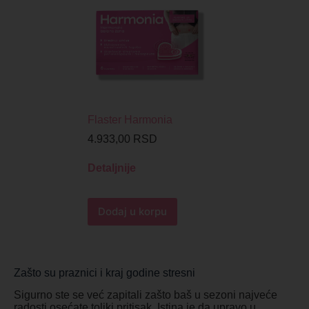
Flaster Harmonia
4.933,00
RSD
Detaljnije
Dodaj u korpu
Zašto su praznici i kraj godine stresni
Sigurno ste se već zapitali zašto baš u sezoni najveće
radosti osećate toliki pritisak. Istina je da upravo u