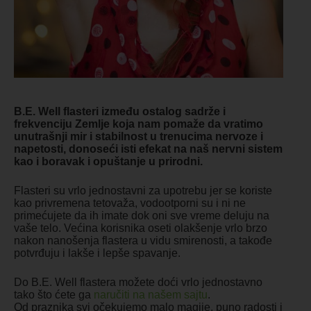
B.E. Well flasteri između ostalog sadrže i
frekvenciju Zemlje koja nam pomaže da vratimo
unutrašnji mir i stabilnost u trenucima nervoze i
napetosti, donoseći isti efekat na naš nervni sistem
kao i boravak i opuštanje u prirodni.
Flasteri su vrlo jednostavni za upotrebu jer se koriste
kao privremena tetovaža, vodootporni su i ni ne
primećujete da ih imate dok oni sve vreme deluju na
vaše telo. Većina korisnika oseti olakšenje vrlo brzo
nakon nanošenja flastera u vidu smirenosti, a takođe
potvrđuju i lakše i lepše spavanje.
Do B.E. Well flastera možete doći vrlo jednostavno
tako što ćete ga
naručiti na našem sajtu
.
Od praznika svi očekujemo malo magije, puno radosti i