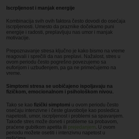
Iscrpljenost i manjak energije
Kombinacija svih ovih faktora često dovodi do osećaja
iscrpljenosti. Umesto da praznike dočekamo puni
energije i radosti, preplavljuju nas umor i manjak
motivacije.
Prepoznavanje stresa ključno je kako bismo na vreme
reagovali i sprečili da nas preplavi. Nažalost, stres u
ovom periodu često pogrešno povezujemo sa
euforijom i uzbuđenjem, pa ga ne primećujemo na
vreme.
Simptomi stresa se uobičajeno ispoljavaju na
fizičkom, emocionalnom i psihološkom nivou.
Tako se kao
fizički simptomi
u ovom periodu često
osećaju intenzivne i česte glavobolje kao posledica
napetosti, umor, iscrpljenost i problemi sa spavanjem.
Takođe stres može doneti i probleme sa probavom,
praćene gubitkom apetita ili
prejedanjem
. U ovom
periodu možete osetiti i intenzivnu napetost u
mišićima.